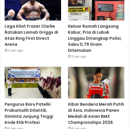
Laga Kilat Frazer Clarke
Keluar Rumah Langsung
Ratakan Lamah Griggs di
Kabur, Pria di Lubuk
Atas Ring First Direct
Linggau Ditangkap Polisi,
Arena
Sabu 0,79 Gram
Ditemukan
4 jam ago
5 jam ago
Pengurus Baru Patelki
Kibar Bendera Merah Putih
Prabumulih Dilantik,
di Asia, Indonesia Panen
Diminta Junjung Tinggi
Medali di Asian BMX
Kode Etik Profesi
Championships 2026
6 jam ago
6 jam ago