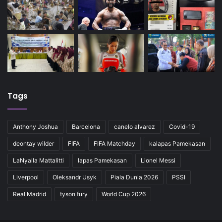
Tags
Anthony Joshua
Barcelona
canelo alvarez
Covid-19
deontay wilder
FIFA
FIFA Matchday
kalapas Pamekasan
LaNyalla Mattalitti
lapas Pamekasan
Lionel Messi
Liverpool
Oleksandr Usyk
Piala Dunia 2026
PSSI
Real Madrid
tyson fury
World Cup 2026