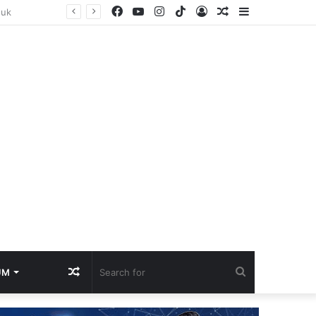
Facebook
YouTube
Instagram
TikTok
Log
Random
Sidebar
Lupakan Kegagalan Di Piala Presiden! Persib Langsung Fokus Ke Play-Off AFC Champions League Two
In
Article
Random
Search
UM
Article
for