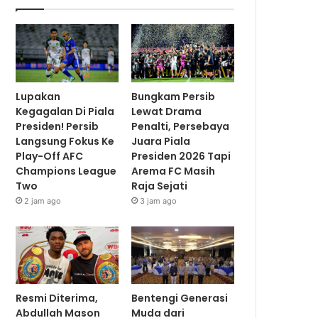
Lupakan
Bungkam Persib
Kegagalan Di Piala
Lewat Drama
Presiden! Persib
Penalti, Persebaya
Langsung Fokus Ke
Juara Piala
Play-Off AFC
Presiden 2026 Tapi
Champions League
Arema FC Masih
Two
Raja Sejati
2 jam ago
3 jam ago
Resmi Diterima,
Bentengi Generasi
Abdullah Mason
Muda dari