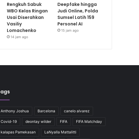
Rengkuh Sabuk
Deepfake hingga
WBO Kelas Ringan
Judi Online, Polda
Usai Diserahkan
Sumsel Latih 159
Vasiliy
Personel AI
Lomachenko
15 jam ago
14 jam ago
Tags
Anthony Joshua
Barcelona
canelo alvarez
Covid-19
deontay wilder
FIFA
FIFA Matchday
kalapas Pamekasan
LaNyalla Mattalitti