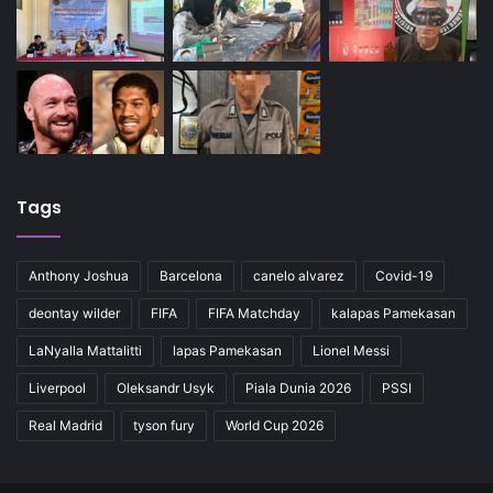
Tags
Anthony Joshua
Barcelona
canelo alvarez
Covid-19
deontay wilder
FIFA
FIFA Matchday
kalapas Pamekasan
LaNyalla Mattalitti
lapas Pamekasan
Lionel Messi
Liverpool
Oleksandr Usyk
Piala Dunia 2026
PSSI
Real Madrid
tyson fury
World Cup 2026