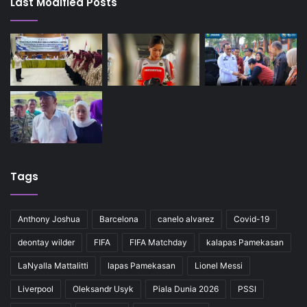
Last Modified Posts
Tags
Anthony Joshua
Barcelona
canelo alvarez
Covid-19
deontay wilder
FIFA
FIFA Matchday
kalapas Pamekasan
LaNyalla Mattalitti
lapas Pamekasan
Lionel Messi
Liverpool
Oleksandr Usyk
Piala Dunia 2026
PSSI