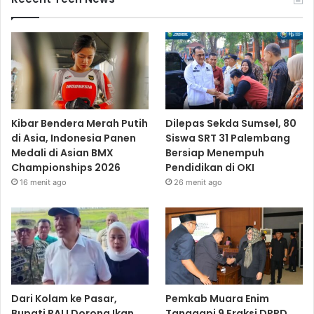
Kibar Bendera Merah Putih
Dilepas Sekda Sumsel, 80
di Asia, Indonesia Panen
Siswa SRT 31 Palembang
Medali di Asian BMX
Bersiap Menempuh
Championships 2026
Pendidikan di OKI
16 menit ago
26 menit ago
Dari Kolam ke Pasar,
Pemkab Muara Enim
Bupati PALI Dorong Ikan
Tanggapi 9 Fraksi DPRD,