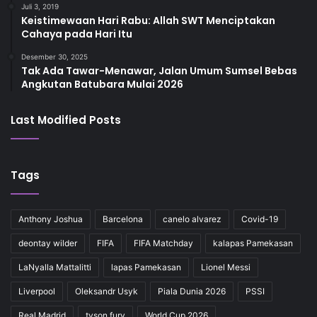
Juli 3, 2019
Keistimewaan Hari Rabu: Allah SWT Menciptakan
Cahaya pada Hari Itu
Desember 30, 2025
Tak Ada Tawar-Menawar, Jalan Umum Sumsel Bebas
Angkutan Batubara Mulai 2026
Last Modified Posts
Tags
Anthony Joshua
Barcelona
canelo alvarez
Covid-19
deontay wilder
FIFA
FIFA Matchday
kalapas Pamekasan
LaNyalla Mattalitti
lapas Pamekasan
Lionel Messi
Liverpool
Oleksandr Usyk
Piala Dunia 2026
PSSI
Real Madrid
tyson fury
World Cup 2026