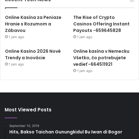
Online Kasína za Peniaze
The Rise of Crypto
Hranie s Rozumom a
Casinos Offering Instant
Zábavou
Payouts -659645828
1 jam ago
1 jam ago
Online Kasíno 2026 Nové
Online kasína v Nemecku
Trendy a Inovácie
Všetko, čo potrebujete
vedieť -664511921
1 jam ago
1 jam ago
Most Viewed Posts
September 10, 2019
Hits, Bakso Taichan Gunungkidul Bu Iwan di Bogor