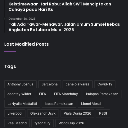
Keistimewaan Hari Rabu: Allah SWT Menciptakan
Cahaya pada Hari Itu
Desember 30, 2025
Tak Ada Tawar-Menawar, Jalan Umum Sumsel Bebas
Angkutan Batubara Mulai 2026
Last Modified Posts
Tags
Anthony Joshua
Barcelona
canelo alvarez
Covid-19
deontay wilder
FIFA
FIFA Matchday
kalapas Pamekasan
LaNyalla Mattalitti
lapas Pamekasan
Lionel Messi
Liverpool
Oleksandr Usyk
Piala Dunia 2026
PSSI
Real Madrid
tyson fury
World Cup 2026