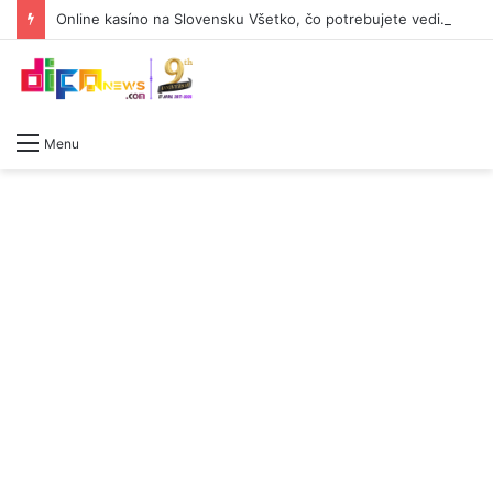
Online kasíno na Slovensku Všetko, čo potrebujete vedieť -628166390
Menu