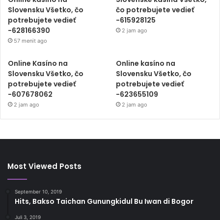
Slovensku Všetko, čo
čo potrebujete vedieť
potrebujete vedieť
-615928125
-628166390
2 jam ago
57 menit ago
Online Kasíno na
Online kasíno na
Slovensku Všetko, čo
Slovensku Všetko, čo
potrebujete vedieť
potrebujete vedieť
-607678062
-623655109
2 jam ago
2 jam ago
Most Viewed Posts
September 10, 2019
Hits, Bakso Taichan Gunungkidul Bu Iwan di Bogor
Juli 3, 2019