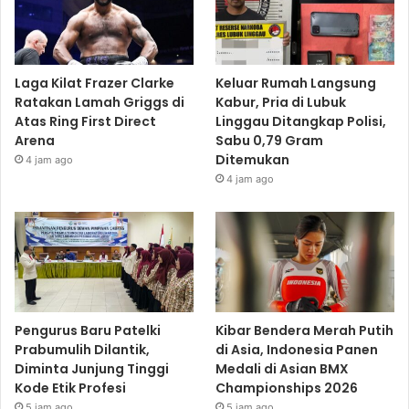
Laga Kilat Frazer Clarke
Keluar Rumah Langsung
Ratakan Lamah Griggs di
Kabur, Pria di Lubuk
Atas Ring First Direct
Linggau Ditangkap Polisi,
Arena
Sabu 0,79 Gram
Ditemukan
4 jam ago
4 jam ago
Pengurus Baru Patelki
Kibar Bendera Merah Putih
Prabumulih Dilantik,
di Asia, Indonesia Panen
Diminta Junjung Tinggi
Medali di Asian BMX
Kode Etik Profesi
Championships 2026
5 jam ago
5 jam ago