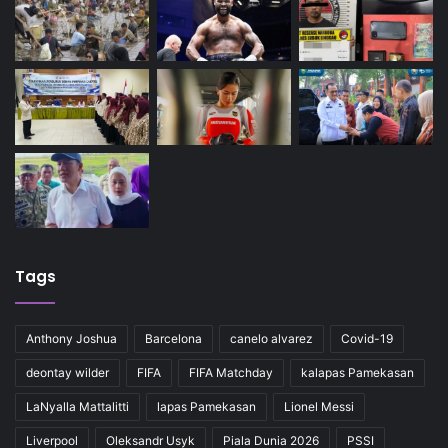
Tags
Anthony Joshua
Barcelona
canelo alvarez
Covid-19
deontay wilder
FIFA
FIFA Matchday
kalapas Pamekasan
LaNyalla Mattalitti
lapas Pamekasan
Lionel Messi
Liverpool
Oleksandr Usyk
Piala Dunia 2026
PSSI