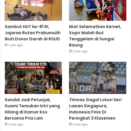
Sambut HUT ke-81 RI,
Niat Selamatkan Kernet,
Jajaran Rutan Prabumulih
Sopir Malah Ikut
Ikuti Donor Darah di RSUD
Tenggelam di Sungai
Baung
1 jam ago
3 jam ago
Sandal Jadi Petunjuk,
Timnas Gagal Lolos! Seri
Suami Temukan Istri yang
Lawan Singapura,
Hilang di Kamar Kos
Indonesia Finis Di
Bersama Pria Lain
Peringkat 3 Klasemen
3 jam ago
9 jam ago