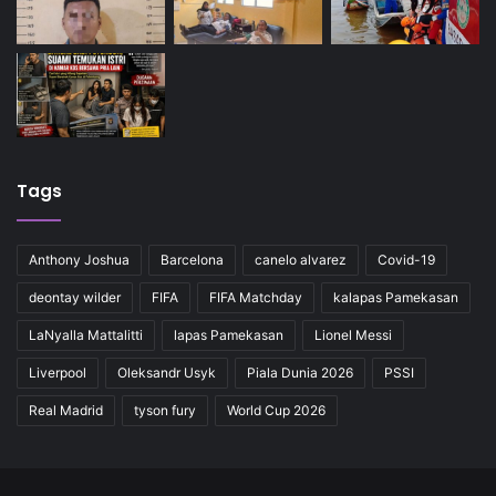
Tags
Anthony Joshua
Barcelona
canelo alvarez
Covid-19
deontay wilder
FIFA
FIFA Matchday
kalapas Pamekasan
LaNyalla Mattalitti
lapas Pamekasan
Lionel Messi
Liverpool
Oleksandr Usyk
Piala Dunia 2026
PSSI
Real Madrid
tyson fury
World Cup 2026