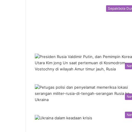
Sepakbola Du
Ne
Ne
Ne