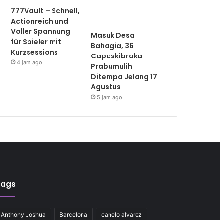
777Vault – Schnell,
Actionreich und
Voller Spannung
Masuk Desa
für Spieler mit
Bahagia, 36
Kurzsessions
Capaskibraka
4 jam ago
Prabumulih
Ditempa Jelang 17
Agustus
5 jam ago
Tags
Anthony Joshua
Barcelona
canelo alvarez