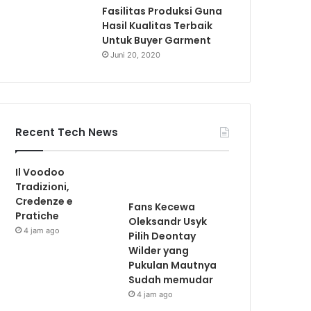
Fasilitas Produksi Guna
Hasil Kualitas Terbaik
Untuk Buyer Garment
Juni 20, 2020
Recent Tech News
Il Voodoo
Tradizioni,
Credenze e
Fans Kecewa
Pratiche
Oleksandr Usyk
4 jam ago
Pilih Deontay
Wilder yang
Pukulan Mautnya
Sudah memudar
4 jam ago