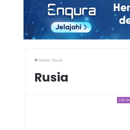
Home
/
Rusia
Rusia
Life St