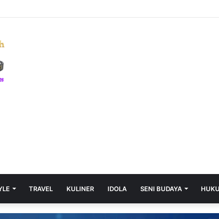
izioni, Credenze e Pratiche
YLE
TRAVEL
KULINER
IDOLA
SENI BUDAYA
HUK