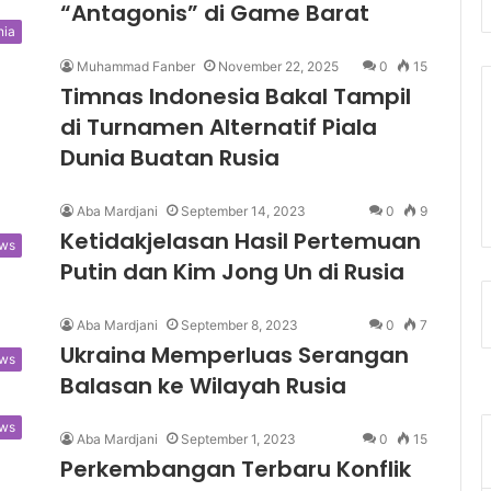
“Antagonis” di Game Barat
nia
Muhammad Fanber
November 22, 2025
0
15
Timnas Indonesia Bakal Tampil
di Turnamen Alternatif Piala
Dunia Buatan Rusia
Aba Mardjani
September 14, 2023
0
9
Ketidakjelasan Hasil Pertemuan
ws
Putin dan Kim Jong Un di Rusia
Aba Mardjani
September 8, 2023
0
7
Ukraina Memperluas Serangan
ws
Balasan ke Wilayah Rusia
ws
Aba Mardjani
September 1, 2023
0
15
Perkembangan Terbaru Konflik