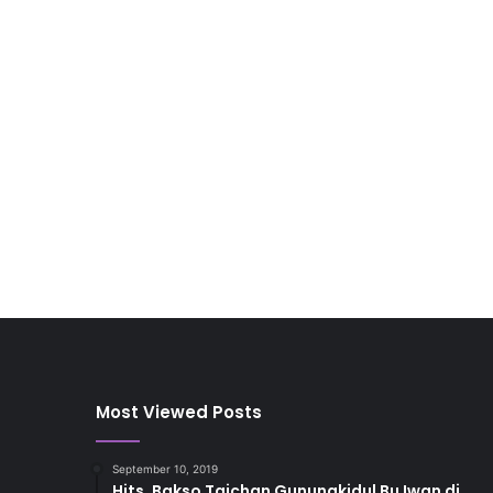
Most Viewed Posts
September 10, 2019
Hits, Bakso Taichan Gunungkidul Bu Iwan di