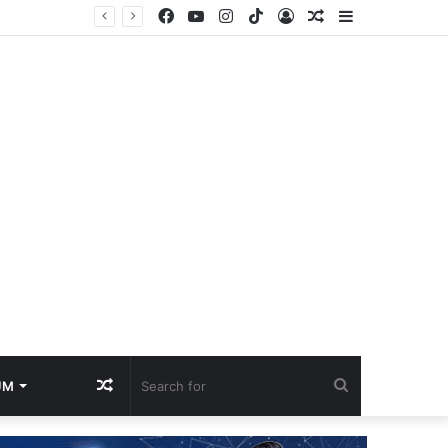
Facebook
YouTube
Instagram
TikTok
Log
Random
Sidebar
In
Article
Random
Search
UM
Article
for