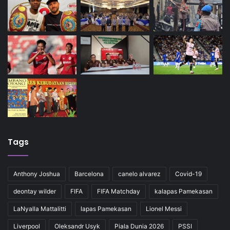
Tags
Anthony Joshua
Barcelona
canelo alvarez
Covid-19
deontay wilder
FIFA
FIFA Matchday
kalapas Pamekasan
LaNyalla Mattalitti
lapas Pamekasan
Lionel Messi
Liverpool
Oleksandr Usyk
Piala Dunia 2026
PSSI