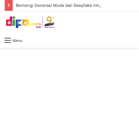
Bentengi Generasi Muda dari Deepfake hingga Judi Online, Polda Sumsel Latih 159 Personel AI
Menu