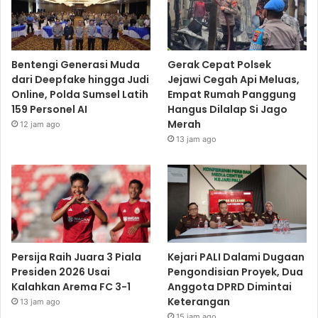
Bentengi Generasi Muda
Gerak Cepat Polsek
dari Deepfake hingga Judi
Jejawi Cegah Api Meluas,
Online, Polda Sumsel Latih
Empat Rumah Panggung
159 Personel AI
Hangus Dilalap Si Jago
Merah
12 jam ago
13 jam ago
Persija Raih Juara 3 Piala
Kejari PALI Dalami Dugaan
Presiden 2026 Usai
Pengondisian Proyek, Dua
Kalahkan Arema FC 3-1
Anggota DPRD Dimintai
Keterangan
13 jam ago
15 jam ago