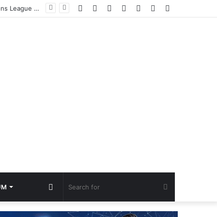
Facebook
YouTube
Instagram
TikTok
Log
Random
Sidebar
Bungkam Persib Lewat Drama Penalti, Persebaya Juara Piala Presiden 2026 Tapi Arema FC Masih Raja Sejati
In
Article
Random
Search
UM
Article
for