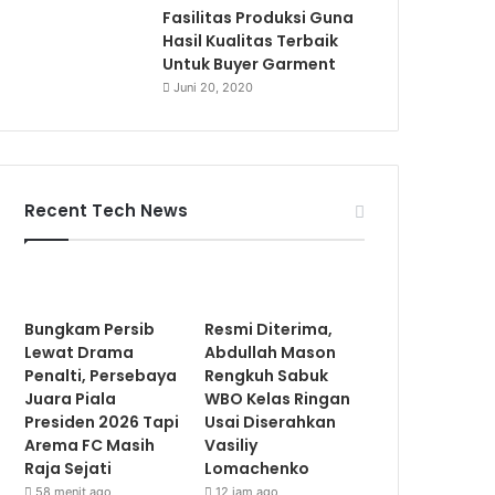
Fasilitas Produksi Guna
Hasil Kualitas Terbaik
Untuk Buyer Garment
Juni 20, 2020
Recent Tech News
Bungkam Persib
Resmi Diterima,
Lewat Drama
Abdullah Mason
Penalti, Persebaya
Rengkuh Sabuk
Juara Piala
WBO Kelas Ringan
Presiden 2026 Tapi
Usai Diserahkan
Arema FC Masih
Vasiliy
Raja Sejati
Lomachenko
58 menit ago
12 jam ago