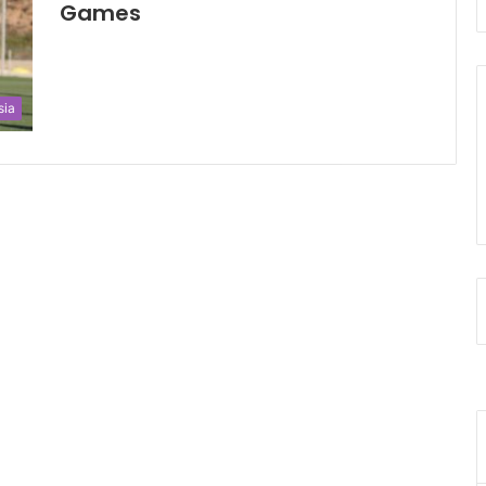
Games
sia