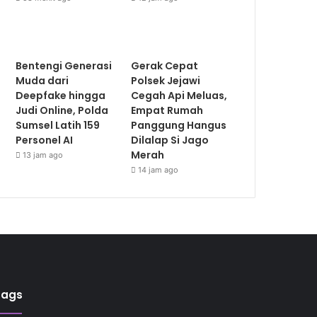
Bentengi Generasi
Gerak Cepat
Muda dari
Polsek Jejawi
Deepfake hingga
Cegah Api Meluas,
Judi Online, Polda
Empat Rumah
Sumsel Latih 159
Panggung Hangus
Personel AI
Dilalap Si Jago
Merah
13 jam ago
14 jam ago
Tags