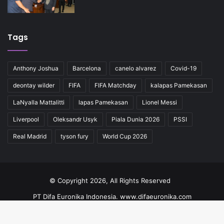
Tags
Anthony Joshua
Barcelona
canelo alvarez
Covid-19
deontay wilder
FIFA
FIFA Matchday
kalapas Pamekasan
LaNyalla Mattalitti
lapas Pamekasan
Lionel Messi
Liverpool
Oleksandr Usyk
Piala Dunia 2026
PSSI
Real Madrid
tyson fury
World Cup 2026
© Copyright 2026, All Rights Reserved
PT Difa Euronika Indonesia. www.difaeuronika.com
Redaksi
Kode Etik
Pedoman
Kontak