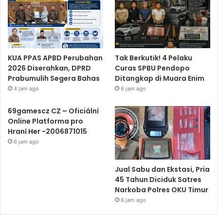
KUA PPAS APBD Perubahan
Tak Berkutik! 4 Pelaku
2026 Diserahkan, DPRD
Curas SPBU Pendopo
Prabumulih Segera Bahas
Ditangkap di Muara Enim
4 jam ago
6 jam ago
69gamescz CZ – Oficiální
Online Platforma pro
Hraní Her -2006871015
6 jam ago
Jual Sabu dan Ekstasi, Pria
45 Tahun Diciduk Satres
Narkoba Polres OKU Timur
6 jam ago