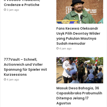
Credenze e Pratiche
3 jam ago
Fans Kecewa Oleksandr
Usyk Pilih Deontay Wilder
yang Pukulan Mautnya
Sudah memudar
4 jam ago
777Vault – Schnell,
Actionreich und Voller
Spannung für Spieler mit
Kurzsessions
4 jam ago
Masuk Desa Bahagia, 36
Capaskibraka Prabumulih
Ditempa Jelang 17
Agustus