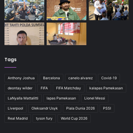
Tags
Anthony Joshua
Barcelona
canelo alvarez
Covid-19
deontay wilder
FIFA
FIFA Matchday
kalapas Pamekasan
LaNyalla Mattalitti
lapas Pamekasan
Lionel Messi
Liverpool
Oleksandr Usyk
Piala Dunia 2026
PSSI
Real Madrid
tyson fury
World Cup 2026