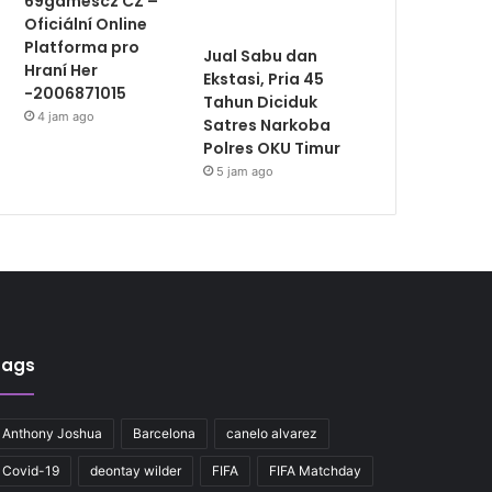
69gamescz CZ –
Oficiální Online
Platforma pro
Jual Sabu dan
Hraní Her
Ekstasi, Pria 45
-2006871015
Tahun Diciduk
4 jam ago
Satres Narkoba
Polres OKU Timur
5 jam ago
Tags
Anthony Joshua
Barcelona
canelo alvarez
Covid-19
deontay wilder
FIFA
FIFA Matchday