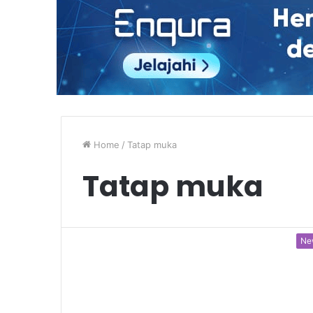
Home
/
Tatap muka
Tatap muka
Ne