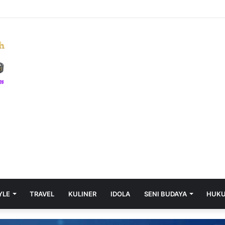
BD Perubahan 2026 Diserahkan, DPRD Prabumulih Segera Bahas
YLE
TRAVEL
KULINER
IDOLA
SENI BUDAYA
HUK