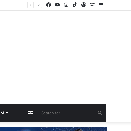
Facebook
YouTube
Instagram
TikTok
Log
Random
Sidebar
In
Article
Random
Search
UM
Article
for