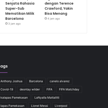
Senjata Rahasia
dengan Terence
Super-Sub
Crawford, Yakin
Mematikan Milik
Bisa Menang
Barcelona
4 jam ago
3 jam ago
Tags
Anthony Joshua
Barcelona
canelo alvarez
Covid-19
deontay wilder
FIFA
FIFA Matchday
kalapas Pamekasan
LaNyalla Mattalitti
lapas Pamekasan
Lionel Messi
Liverpool