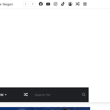
Facebook
YouTube
Instagram
TikTok
Log
Random
Sidebar
 Negara
In
Article
Random
Search
UM
Article
for