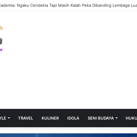
u, ASN Muara Enim Diminta Aktif Berkonsultasi dengan Jaksa Pengacara
YLE
TRAVEL
KULINER
IDOLA
SENI BUDAYA
HUK