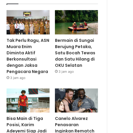
Tak Perlu Ragu, ASN
Bermain di Sungai
Muara Enim
Berujung Petaka,
Diminta Aktif
Satu Bocah Tewas
Berkonsultasi
dan Satu Hilang di
dengan Jaksa
OKU Selatan
Pengacara Negara
3 jam ago
3 jam ago
Bisa Main di Tiga
Canelo Alvarez
Posisi, Karim
Penasaran
Adeyemi Siap Jadi
Inginkan Rematch