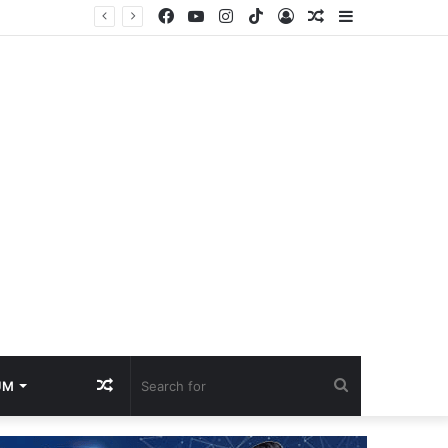
Facebook
YouTube
Instagram
TikTok
Log
Random
Sidebar
ti
In
Article
Random
Search
UM
Article
for