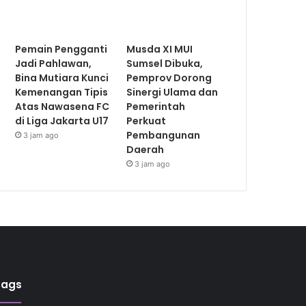
Pemain Pengganti
Musda XI MUI
Jadi Pahlawan,
Sumsel Dibuka,
Bina Mutiara Kunci
Pemprov Dorong
Kemenangan Tipis
Sinergi Ulama dan
Atas Nawasena FC
Pemerintah
di Liga Jakarta U17
Perkuat
Pembangunan
3 jam ago
Daerah
3 jam ago
Tags