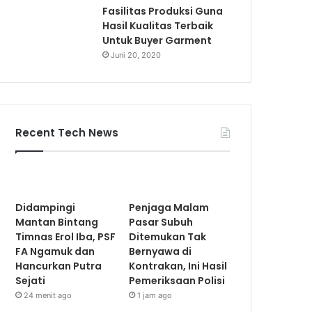
Fasilitas Produksi Guna
Hasil Kualitas Terbaik
Untuk Buyer Garment
Juni 20, 2020
Recent Tech News
Didampingi
Penjaga Malam
Mantan Bintang
Pasar Subuh
Timnas Erol Iba, PSF
Ditemukan Tak
FA Ngamuk dan
Bernyawa di
Hancurkan Putra
Kontrakan, Ini Hasil
Sejati
Pemeriksaan Polisi
24 menit ago
1 jam ago