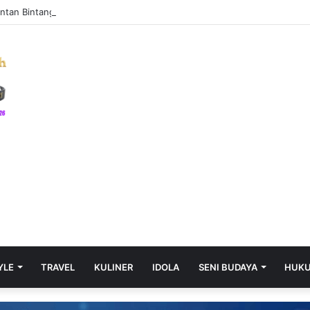
ntan Bintang Timnas Erol Iba, PSF FA Ngamuk dan Hancurkan Putra Seja
YLE
TRAVEL
KULINER
IDOLA
SENI BUDAYA
HUK