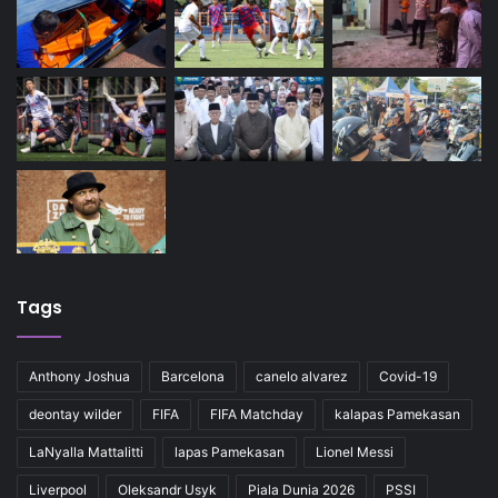
Tags
Anthony Joshua
Barcelona
canelo alvarez
Covid-19
deontay wilder
FIFA
FIFA Matchday
kalapas Pamekasan
LaNyalla Mattalitti
lapas Pamekasan
Lionel Messi
Liverpool
Oleksandr Usyk
Piala Dunia 2026
PSSI