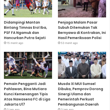
Didampingi Mantan
Penjaga Malam Pasar
Bintang Timnas Erol Iba,
Subuh Ditemukan Tak
PSF FA Ngamuk dan
Bernyawa di Kontrakan, Ini
Hancurkan Putra Sejati
Hasil Pemeriksaan Polisi
15 menit ago
53 menit ago
Pemain Pengganti Jadi
Musda XI MUI Sumsel
Pahlawan, Bina Mutiara
Dibuka, Pemprov Dorong
Kunci Kemenangan Tipis
Sinergi Ulama dan
Atas Nawasena FC di Liga
Pemerintah Perkuat
Jakarta U17
Pembangunan Daerah
3 jam ago
3 jam ago