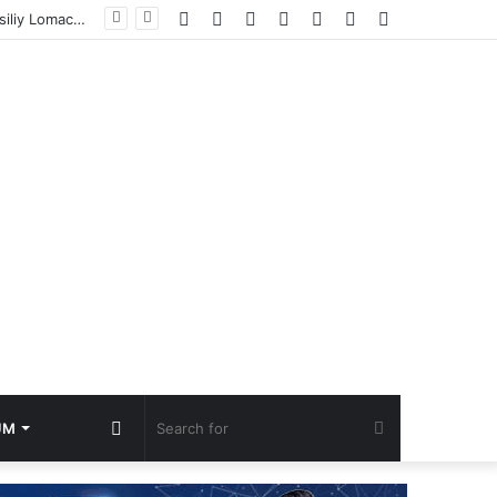
Facebook
YouTube
Instagram
TikTok
Log
Random
Sidebar
Resmi Diterima, Abdullah Mason Rengkuh Sabuk WBO Kelas Ringan Usai Diserahkan Vasiliy Lomachenko
In
Article
Random
Search
UM
Article
for