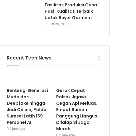
Fasilitas Produksi Guna
Hasil Kualitas Terbaik
Untuk Buyer Garment
Juni 20, 2020
Recent Tech News
Bentengi Generasi
Gerak Cepat
Muda dari
Polsek Jejawi
Deepfake hingga
Cegah Api Meluas,
Judi Online, Polda
Empat Rumah
Sumsel Latih 159
Panggung Hangus
Personel AI
Dilalap Si Jago
Merah
1 jam ago
2 jam ago