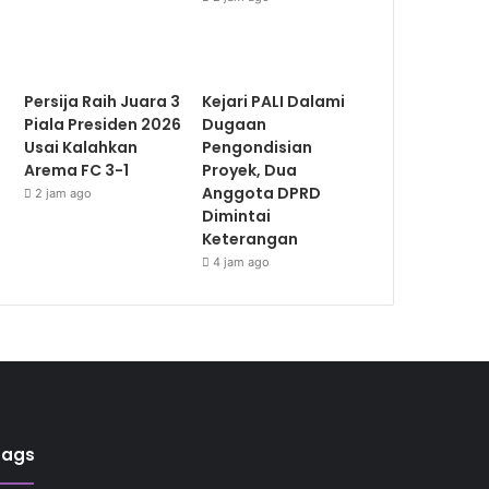
Persija Raih Juara 3
Kejari PALI Dalami
Piala Presiden 2026
Dugaan
Usai Kalahkan
Pengondisian
Arema FC 3-1
Proyek, Dua
Anggota DPRD
2 jam ago
Dimintai
Keterangan
4 jam ago
Tags