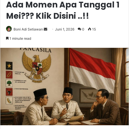
Ada Momen Apa Tanggal 1
Mei??? Klik Disini ..!!
Send
Boni Adi Setiawan
Juni 1, 2026
0
15
an
1 minute read
email