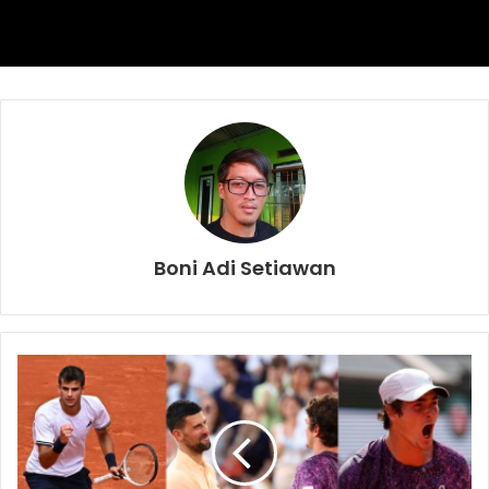
Adapun untuk Pengesahan Dasar Negara (18 Agustus
1945): Panitia Persiapan Kemerdekaan Indonesia (PPKI)
mengesahkan Undang-Undang Dasar 1945. Pada sidang
tersebut.
Rumusan dasar negara yang terdapat dalam alinea IV
Pembukaan UUD 1945 disahkan dan resmi menjadi dasar
negara Indonesia, yang berbunyi:
Boni Adi Setiawan
1.Ketuhanan
Yang Maha Esa
2.Kemanusiaan
yang Adil dan Beradab
3.Persatuan
Indonesia
4.Kerakyatan
yang Dipimpin oleh Hikmat Kebijaksanaan
dalam Permusyawaratan/Perwakilan
5.Keadilan
Sosial bagi Seluruh Rakyat Indonesia.
Dan atas jasa para tokoh yang terlibat dalam perumusan