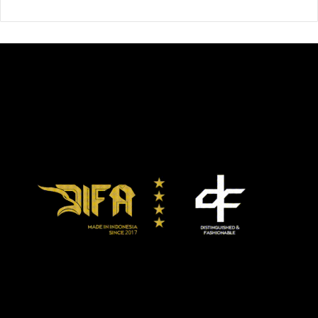
dasar negara Indonesia merdeka. Tiga tokoh penting yang
menggagas asas negara yakni :
-Mohammad Yamin (29 Mei 1945): Mengusulkan lima
dasar: Peri Kebangsaan, Peri Kemanusiaan, Peri
Ketuhanan, Peri Kerakyatan, dan Kesejahteraan Rakyat.
-Soepomo (31 Mei 1945): Mengusulkan lima prinsip:
Persatuan, Kekeluargaan, Keseimbangan Lahir dan Batin,
Musyawarah, dan Keadilan Rakyat.
-Ir. Soekarno (1 Juni 1945): Mengusulkan lima
prinsip:Kebangsaan Indonesia (Nasionalisme)
Internasionalisme (Perikemanusiaan)
Mufakat atau Demokrasi
Kesejahteraan Sosial
Ketuhanan yang Berkebudayaan.