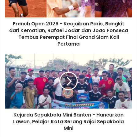
Pancasila tersebut sudah tentu menjadi kewajiban kita
sebagai warga masyarakat berbangsa dan bernegara untuk
memperingati Harlah Pancasila.
French Open 2026 - Keajaiban Paris, Bangkit
dari Kematian, Rafael Jodar dan Joao Fonseca
Tembus Perempat Final Grand Slam Kali
Pertama
Kejurda Sepakbola Mini Banten - Hancurkan
Lawan, Pelajar Kota Serang Rajai Sepakbola
Mini