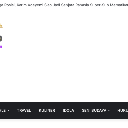
ируют современные системы интеллектуального дома
YLE
TRAVEL
KULINER
IDOLA
SENI BUDAYA
HUK