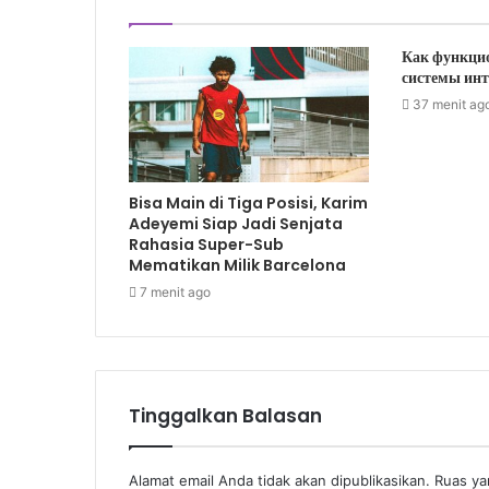
Как функци
системы инт
37 menit ag
Bisa Main di Tiga Posisi, Karim
Adeyemi Siap Jadi Senjata
Rahasia Super-Sub
Mematikan Milik Barcelona
7 menit ago
Tinggalkan Balasan
Alamat email Anda tidak akan dipublikasikan.
Ruas ya