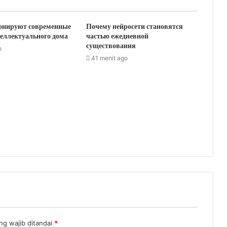
онируют современные
Почему нейросети становятся
еллектуального дома
частью ежедневной
существования
o
41 menit ago
ng wajib ditandai
*