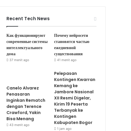
Recent Tech News
Как функционируют
Почему нейросети
современные системы
становятся частью
интеллектуального
ежедневной
дома
существования
37 menit ago
41 menit ago
Pelepasan
Kontingen Kwarran
Kemang ke
Canelo Alvarez
Jambore Nasional
Penasaran
XII Resmi Digelar,
Inginkan Rematch
Kirim 19 Peserta
dengan Terence
Terbanyak ke
Crawford, Yakin
Kontingen
Bisa Menang
Kabupaten Bogor
43 menit ago
1 jam ago