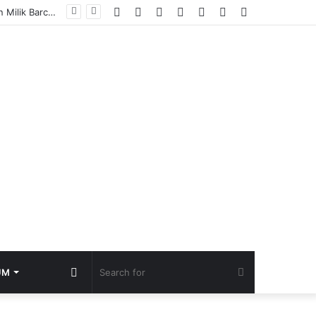
Facebook
YouTube
Instagram
TikTok
Log
Random
Sidebar
In
Article
Random
Search
UM
Article
for