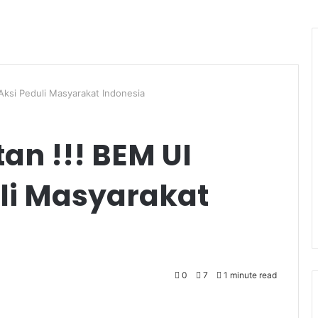
 Aksi Peduli Masyarakat Indonesia
an !!! BEM UI
uli Masyarakat
0
7
1 minute read