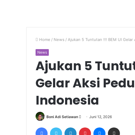
Home
/
News
/
Ajukan 5 Tuntutan !!! BEM UI Gelar
News
Ajukan 5 Tuntut
Gelar Aksi Ped
Indonesia
Send
Boni Adi Setiawan
Juni 12, 2026
an
Facebook
Twitter
LinkedIn
Pinterest
Messenger
Share via Email
email