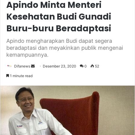
Apindo Minta Menteri
Kesehatan Budi Gunadi
Buru-buru Beradaptasi
Apindo mengharapkan Budi dapat segera
beradaptasi dan meyakinkan publik mengenai
kemampuannya.
Send
Difanews
Desember 23, 2020
0
52
an
1 minute read
email