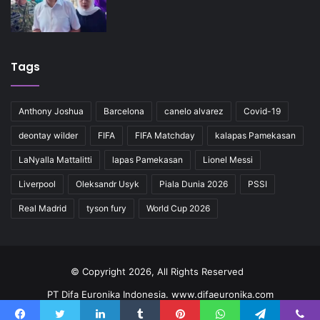
Tags
Anthony Joshua
Barcelona
canelo alvarez
Covid-19
deontay wilder
FIFA
FIFA Matchday
kalapas Pamekasan
LaNyalla Mattalitti
lapas Pamekasan
Lionel Messi
Liverpool
Oleksandr Usyk
Piala Dunia 2026
PSSI
Real Madrid
tyson fury
World Cup 2026
© Copyright 2026, All Rights Reserved
PT Difa Euronika Indonesia. www.difaeuronika.com
Redaksi
Kode Etik
Pedoman
Kontak