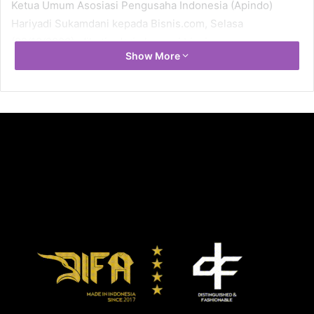
Ketua Umum Asosiasi Pengusaha Indonesia (Apindo)
Hariyadi Sukamdani kepada Bisnis.com, Selasa
(22/12/2020), dikutip dari ekonomi.bisnis.com.
Show More
Karena itu Hariyadi mengharapkan Budi dapat segera
beradaptasi dan meyakinkan publik mengenai
kemampuannya. Kepastian ini diperlukan mengingat
keberhasilan penanganan sektor kesehatan selama
pandemi Covid-19 menjadi kunci bagi pemulihan ekonomi
ke depannya.
“Sektor kesehatan adalah garda terdepan yang kalau ada
masalah efeknya bisa besar. Saya harap kerjanya bisa lebih
baik karena ini situasi yang berbeda,” lanjutnya.
Secara umum, Hariyadi berpandangan bahwa penunjukan
sosok-sosok lainnya di lima kementerian cukup tepat. Ia
mengharapkan sosok-sosok ini memiliki komunikasi yang