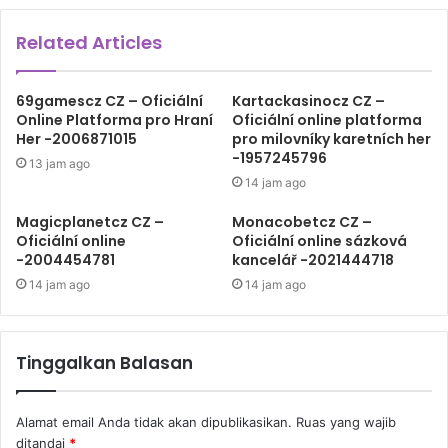
Related Articles
69gamescz CZ – Oficiální
Kartackasinocz CZ –
Online Platforma pro Hraní
Oficiální online platforma
Her -2006871015
pro milovníky karetních her
-1957245796
13 jam ago
14 jam ago
Magicplanetcz CZ –
Monacobetcz CZ –
Oficiální online
Oficiální online sázková
-2004454781
kancelář -2021444718
14 jam ago
14 jam ago
Tinggalkan Balasan
Alamat email Anda tidak akan dipublikasikan.
Ruas yang wajib
ditandai
*