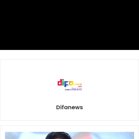
baik dengan para pemangku kepentingannya.
Sebagaimana diketahui, Presiden Joko Widodo bersama
Wakil Presiden Ma’ruf Amin menunjuk enam menteri baru;
Budi Gunadi Sadikin sebagai Menteri Kesehatan; M. Luthfi
Menteri Perdagangan; Sandiaga Uno Menteri Pariwisata
dan Ekonomi Kreatif; Tri Rismaharini Menteri Sosial; Yahya
Kholil Menteri Agama; dan, Satrio Wahyu Trenggono
Menteri Kelautan dan Perikanan.
Budi Gunadi Sadikin
Menkes
reshuffle kabinet jokowi
Difanews