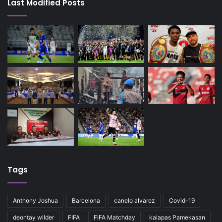
Last Modified Posts
Tags
Anthony Joshua
Barcelona
canelo alvarez
Covid-19
deontay wilder
FIFA
FIFA Matchday
kalapas Pamekasan