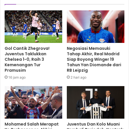
Gol Cantik Zhegrova!
Negosiasi Memasuki
Juventus Taklukkan
Tahap Akhir, Real Madrid
Chelsea 1-0, Raih 3
Siap Boyong Winger 19
Kemenangan Tur
Tahun Yan Diomande dari
Pramusim
RB Leipzig
16 jam ago
2 hari ago
Mohamed Salah Merapat
Juventus Dan Kolo Muani