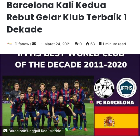
Barcelona Kali Kedua
Rebut Gelar Klub Terbaik 1
Dekade
Send
Difanews
Maret 24, 2021
0
63
1 minute read
an
email
Barcelona ungguli Real Madrid.