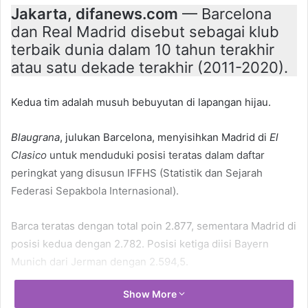
Jakarta, difanews.com
— Barcelona
dan Real Madrid disebut sebagai klub
terbaik dunia dalam 10 tahun terakhir
atau satu dekade terakhir (2011-2020).
Kedua tim adalah musuh bebuyutan di lapangan hijau.
Blaugrana
, julukan Barcelona, menyisihkan Madrid di
El
Clasico
untuk menduduki posisi teratas dalam daftar
peringkat yang disusun IFFHS (Statistik dan Sejarah
Federasi Sepakbola Internasional).
Barca teratas dengan total poin 2.877, sementara Madrid di
posisi kedua dengan 2.782. Posisi ketiga diisi Bayern
Munich dari Jerman dengan 2.594,5.
Show More
Barca, raksasa Catalan, menjadi klub paling sukses di