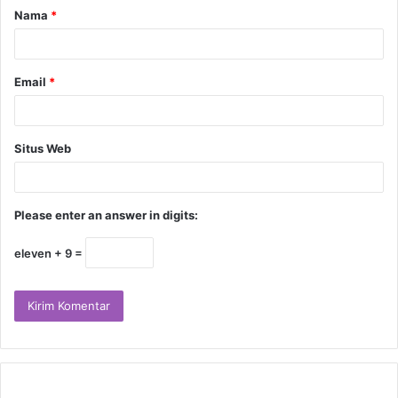
Nama
*
Email
*
Situs Web
Please enter an answer in digits:
eleven + 9 =