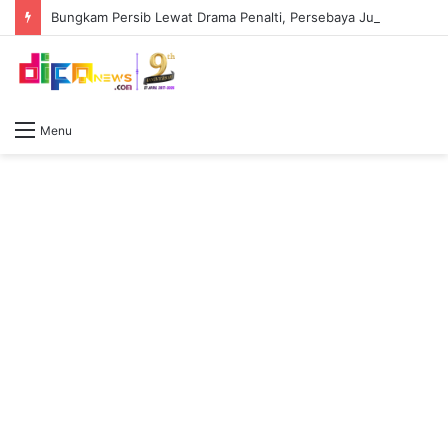
Bungkam Persib Lewat Drama Penalti, Persebaya Juara Piala Presiden 2026 Tapi Arema FC Masih Raja Sejati
Menu