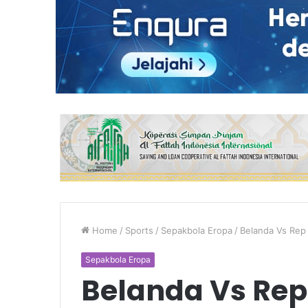
Home
/
Sports
/
Sepakbola Eropa
/
Belanda Vs Rep
Sepakbola Eropa
Belanda Vs Rep