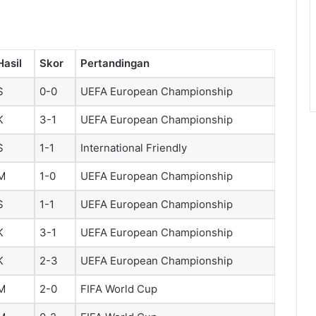
Hasil
Skor
Pertandingan
S
0-0
UEFA European Championship
K
3-1
UEFA European Championship
S
1-1
International Friendly
M
1-0
UEFA European Championship
S
1-1
UEFA European Championship
K
3-1
UEFA European Championship
K
2-3
UEFA European Championship
M
2-0
FIFA World Cup