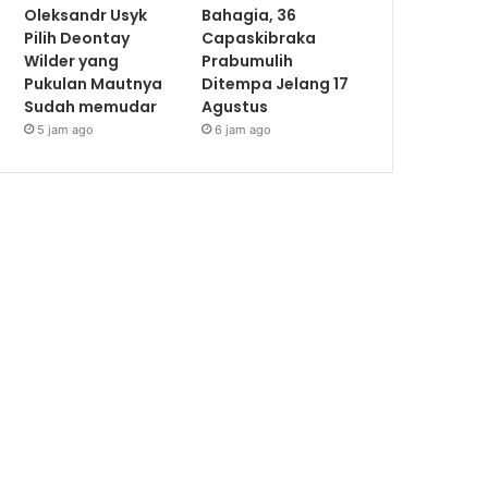
Oleksandr Usyk
Bahagia, 36
Pilih Deontay
Capaskibraka
Wilder yang
Prabumulih
Pukulan Mautnya
Ditempa Jelang 17
Sudah memudar
Agustus
5 jam ago
6 jam ago