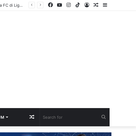
Facebook
YouTube
Instagram
TikTok
Log
Random
Sidebar
Musda XI MUI Sumsel Dibuka, Pemprov Dorong Sinergi Ulama dan Pemerintah Perkuat Pembangunan Daerah
In
Article
Random
Search
UM
Article
for