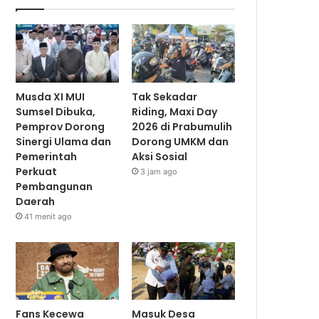
Musda XI MUI
Tak Sekadar
Sumsel Dibuka,
Riding, Maxi Day
Pemprov Dorong
2026 di Prabumulih
Sinergi Ulama dan
Dorong UMKM dan
Pemerintah
Aksi Sosial
Perkuat
3 jam ago
Pembangunan
Daerah
41 menit ago
Fans Kecewa
Masuk Desa