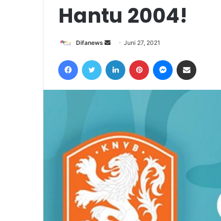
Hantu 2004!
Send
Difanews
Juni 27, 2021
an
Facebook
Twitter
LinkedIn
Pinterest
Messenger
Share via Email
email