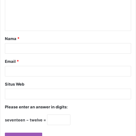
Nama
*
Email
*
Situs Web
Please enter an answer in digits:
seventeen − twelve =