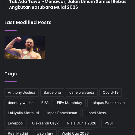
Tak Ada Tawar-Menawar, Jalan Umum Sumsel Bebas
Angkutan Batubara Mulai 2026
Last Modified Posts
Tags
Anthony Joshua
Barcelona
canelo alvarez
Covid-19
deontay wilder
FIFA
FIFA Matchday
kalapas Pamekasan
LaNyalla Mattalitti
lapas Pamekasan
Lionel Messi
Liverpool
Oleksandr Usyk
Piala Dunia 2026
PSSI
Real Madrid
tyson fury
World Cup 2026