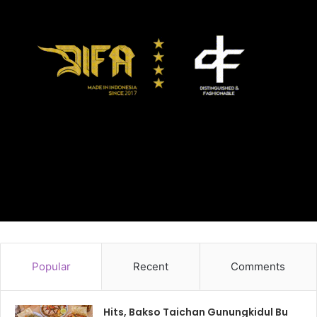
Popular
Recent
Comments
Hits, Bakso Taichan Gunungkidul Bu