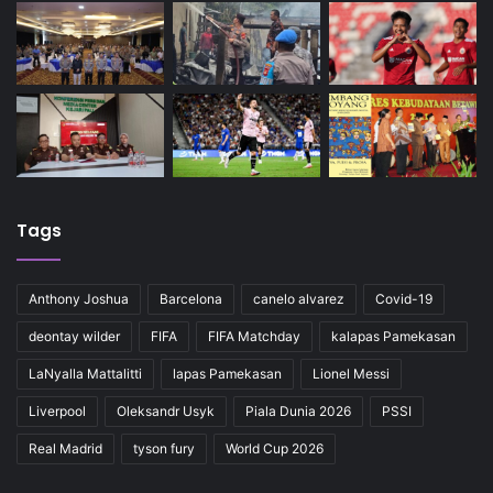
Tags
Anthony Joshua
Barcelona
canelo alvarez
Covid-19
deontay wilder
FIFA
FIFA Matchday
kalapas Pamekasan
LaNyalla Mattalitti
lapas Pamekasan
Lionel Messi
Liverpool
Oleksandr Usyk
Piala Dunia 2026
PSSI
Real Madrid
tyson fury
World Cup 2026