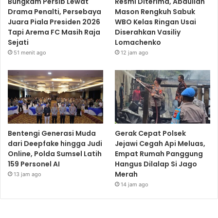
Bungkam Persib Lewat
Resmi Diterima, Abdullah
Drama Penalti, Persebaya
Mason Rengkuh Sabuk
Juara Piala Presiden 2026
WBO Kelas Ringan Usai
Tapi Arema FC Masih Raja
Diserahkan Vasiliy
Sejati
Lomachenko
51 menit ago
12 jam ago
Bentengi Generasi Muda
Gerak Cepat Polsek
dari Deepfake hingga Judi
Jejawi Cegah Api Meluas,
Online, Polda Sumsel Latih
Empat Rumah Panggung
159 Personel AI
Hangus Dilalap Si Jago
Merah
13 jam ago
14 jam ago