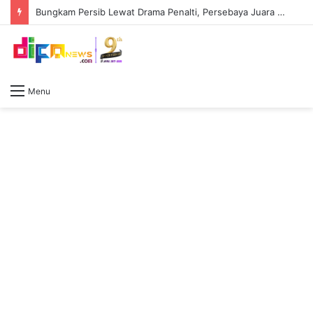
Bungkam Persib Lewat Drama Penalti, Persebaya Juara Piala Presiden 2026 Tapi Arema FC Masih Raja Sejati
Menu