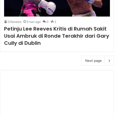
Difanews
5 hari ago
0
2
Petinju Lee Reeves Kritis di Rumah Sakit
Usai Ambruk di Ronde Terakhir dari Gary
Cully di Dublin
Next page