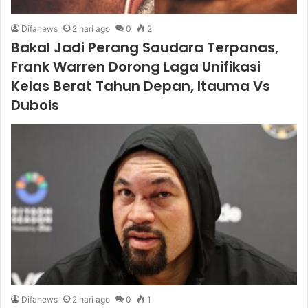
Difanews
2 hari ago
0
2
Bakal Jadi Perang Saudara Terpanas,
Frank Warren Dorong Laga Unifikasi
Kelas Berat Tahun Depan, Itauma Vs
Dubois
Difanews
2 hari ago
0
1