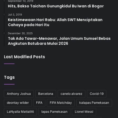
September 10, 2019
Hits, Bakso Taichan Gunungkidul Bu Iwan di Bogor
Juli 3, 2019
Keistimewaan Hari Rabu: Allah SWT Menciptakan
Cahaya pada Hari Itu
Desember 30, 2025
Tak Ada Tawar-Menawar, Jalan Umum Sumsel Bebas
Angkutan Batubara Mulai 2026
Last Modified Posts
Tags
Anthony Joshua
Barcelona
canelo alvarez
Covid-19
deontay wilder
FIFA
FIFA Matchday
kalapas Pamekasan
LaNyalla Mattalitti
lapas Pamekasan
Lionel Messi