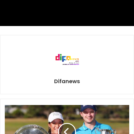
klasemen sementara Premier League di bawah Arsenal
dengan perbedaan gol.
“Dalam tiga pertandingan tandang terakhir, kami bermain
buruk sekali, jadi kami harus minta maaf,” ungkap Sarri, eks
pelatih Napoli.
Ini kekalahan terburuk Chelsea kedua setelah terkapar 0-7
dari Nottingham Forest pada April 1991.
“Ini malam terburuk sepanjang karier saya,” kata defender
Difanews
Azpilicueta. “Sulit menjelaskan apa yang terjadi.”
“Kami mengkreasi sejumlah peluang, tapi kami gagal
mencetak gol. Hal utama yang harus saya lakukan adalah
meminta maaf karena kekalahan ini tak diterima fan.”
Sarri sendiri kini seperti menunggu surat pemecatan dari