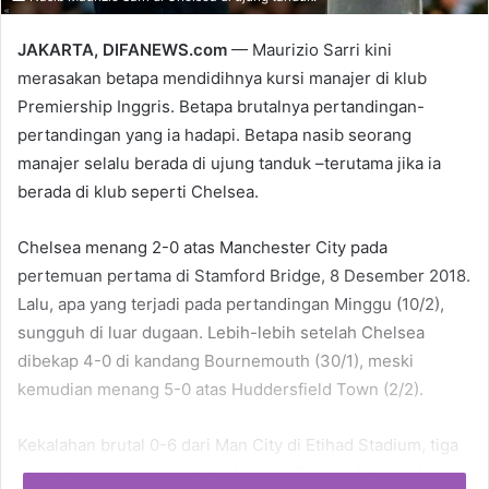
JAKARTA, DIFANEWS.com
— Maurizio Sarri kini
merasakan betapa mendidihnya kursi manajer di klub
Premiership Inggris. Betapa brutalnya pertandingan-
pertandingan yang ia hadapi. Betapa nasib seorang
manajer selalu berada di ujung tanduk –terutama jika ia
berada di klub seperti Chelsea.
Chelsea menang 2-0 atas Manchester City pada
pertemuan pertama di Stamford Bridge, 8 Desember 2018.
Lalu, apa yang terjadi pada pertandingan Minggu (10/2),
sungguh di luar dugaan. Lebih-lebih setelah Chelsea
dibekap 4-0 di kandang Bournemouth (30/1), meski
kemudian menang 5-0 atas Huddersfield Town (2/2).
Kekalahan brutal 0-6 dari Man City di Etihad Stadium, tiga
gol di antaranya merupakan hattrick Sergio Aguero, bukan