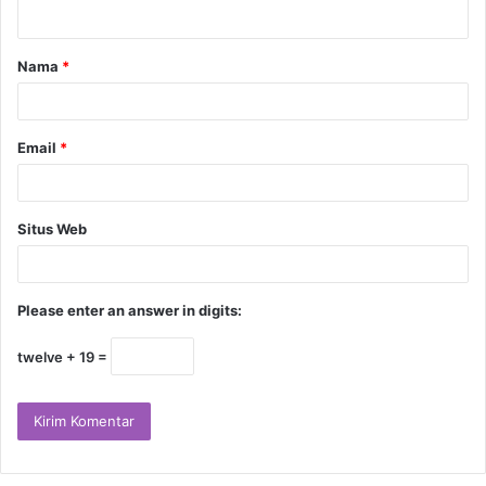
Nama
*
Email
*
Situs Web
Please enter an answer in digits:
twelve + 19 =