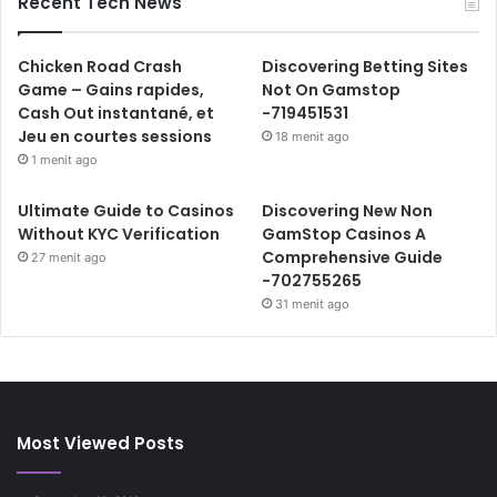
Recent Tech News
Chicken Road Crash
Discovering Betting Sites
Game – Gains rapides,
Not On Gamstop
Cash Out instantané, et
-719451531
Jeu en courtes sessions
18 menit ago
1 menit ago
Ultimate Guide to Casinos
Discovering New Non
Without KYC Verification
GamStop Casinos A
Comprehensive Guide
27 menit ago
-702755265
31 menit ago
Most Viewed Posts