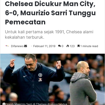
Chelsea Dicukur Man City,
6-0, Maurizio Sarri Tunggu
Pemecatan
Untuk kali pertama sejak 1991, Chelsea alami
kekalahan terburuk.
Send
Difanews
Februari 11, 2019
0
123
1 minute read
an
email
Nasib Maurizio Sarri di Chelsea di ujung tanduk.