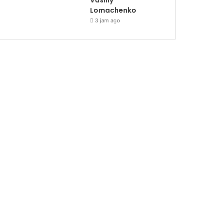
Vasiliy
Lomachenko
3 jam ago