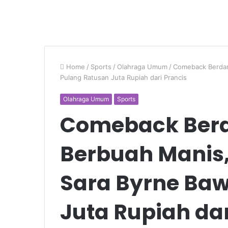
Home
/
Sports
/
Olahraga Umum
/
Comeback Berdar
Pulang Ratusan Juta Rupiah dari Prancis
Olahraga Umum
Sports
Comeback Ber
Berbuah Manis,
Sara Byrne Ba
Juta Rupiah dar