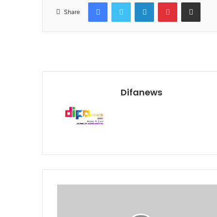
Facebook
Twitter
LinkedIn
Pinterest
Share via Email
Share
Difanews