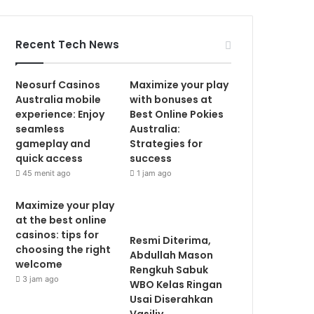
Recent Tech News
Neosurf Casinos
Maximize your play
Australia mobile
with bonuses at
experience: Enjoy
Best Online Pokies
seamless
Australia:
gameplay and
Strategies for
quick access
success
45 menit ago
1 jam ago
Maximize your play
at the best online
casinos: tips for
Resmi Diterima,
choosing the right
Abdullah Mason
welcome
Rengkuh Sabuk
3 jam ago
WBO Kelas Ringan
Usai Diserahkan