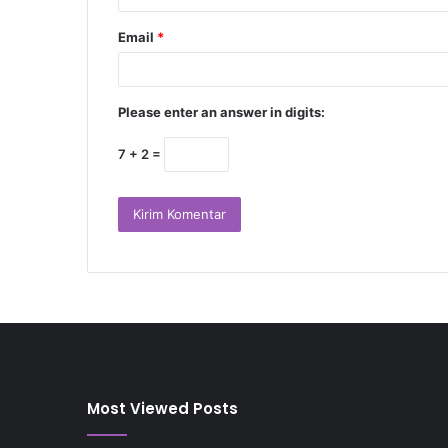
Email
*
Please enter an answer in digits:
7 + 2 =
Most Viewed Posts