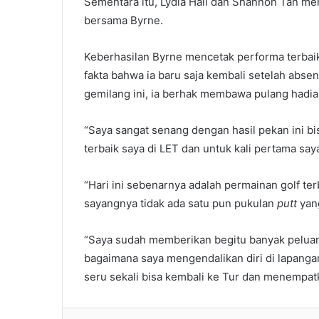
Sementara itu, Lydia Hall dan Shannon Tan men
bersama Byrne.
Keberhasilan Byrne mencetak performa terbaikny
fakta bahwa ia baru saja kembali setelah abse
gemilang ini, ia berhak membawa pulang hadiah
“Saya sangat senang dengan hasil pekan ini bis
terbaik saya di LET dan untuk kali pertama s
“Hari ini sebenarnya adalah permainan golf t
sayangnya tidak ada satu pun pukulan
putt
yang
“Saya sudah memberikan begitu banyak peluang
bagaimana saya mengendalikan diri di lapanga
seru sekali bisa kembali ke Tur dan menempatk