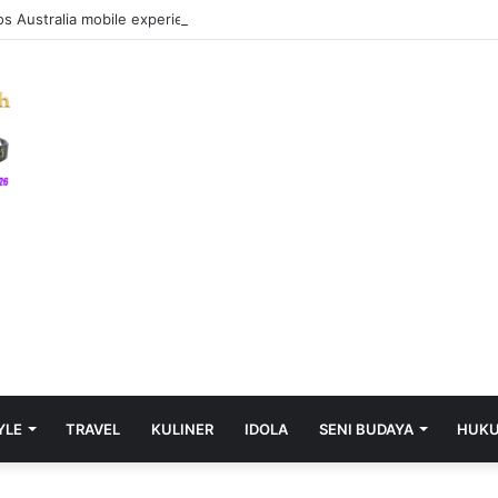
s Australia mobile experience: Enjoy seamless gameplay and quick acc
YLE
TRAVEL
KULINER
IDOLA
SENI BUDAYA
HUK