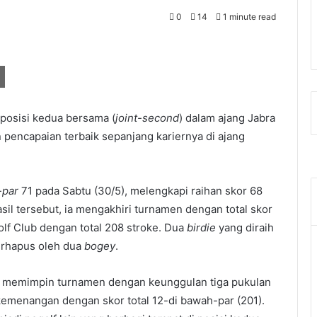
0
14
1 minute read
i posisi kedua bersama (
joint-second
) dalam ajang Jabra
 pencapaian terbaik sepanjang kariernya di ajang
-par
71 pada Sabtu (30/5), melengkapi raihan skor 68
il tersebut, ia mengakhiri turnamen dengan total skor
Golf Club dengan total 208 stroke. Dua
birdie
yang diraih
erhapus oleh dua
bogey
.
t memimpin turnamen dengan keunggulan tiga pukulan
emenangan dengan skor total 12-di bawah-par (201).