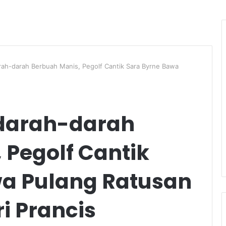
ah-darah Berbuah Manis, Pegolf Cantik Sara Byrne Bawa
darah-darah
 Pegolf Cantik
wa Pulang Ratusan
i Prancis