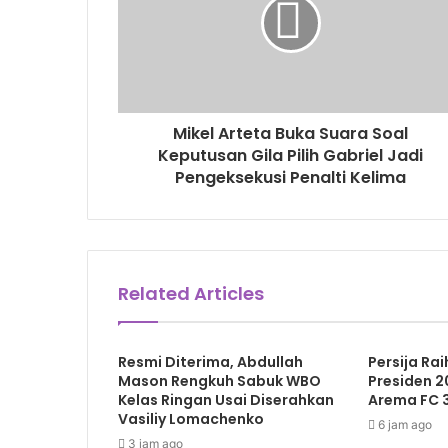
Mikel Arteta Buka Suara Soal
Keputusan Gila Pilih Gabriel Jadi
Pengeksekusi Penalti Kelima
Related Articles
Resmi Diterima, Abdullah
Persija Rai
Mason Rengkuh Sabuk WBO
Presiden 2
Kelas Ringan Usai Diserahkan
Arema FC 3
Vasiliy Lomachenko
6 jam ago
3 jam ago