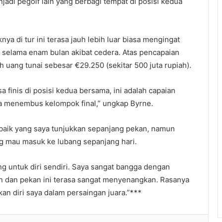
jadi pegolf lain yang berbagi tempat di posisi kedua
a di tur ini terasa jauh lebih luar biasa mengingat
n selama enam bulan akibat cedera. Atas pencapaian
 uang tunai sebesar €29.250 (sekitar 500 juta rupiah).
a finis di posisi kedua bersama, ini adalah capaian
aya menembus kelompok final,” ungkap Byrne.
erbaik yang saya tunjukkan sepanjang pekan, namun
 mau masuk ke lubang sepanjang hari.
 untuk diri sendiri. Saya sangat bangga dengan
n dan pekan ini terasa sangat menyenangkan. Rasanya
an diri saya dalam persaingan juara.”***