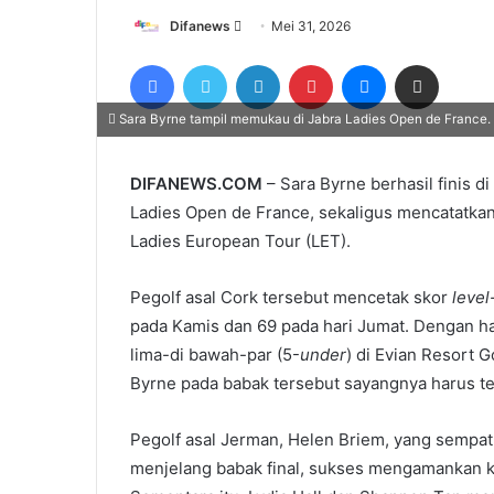
Send
Difanews
Mei 31, 2026
an
Facebook
Twitter
LinkedIn
Pinterest
Messenger
Share via Email
email
Sara Byrne tampil memukau di Jabra Ladies Open de France.
DIFANEWS.COM
– Sara Byrne berhasil finis d
Ladies Open de France, sekaligus mencatatkan
Ladies European Tour (LET).
Pegolf asal Cork tersebut mencetak skor
level
pada Kamis dan 69 pada hari Jumat. Dengan has
lima-di bawah-par (5-
under
) di Evian Resort 
Byrne pada babak tersebut sayangnya harus t
Pegolf asal Jerman, Helen Briem, yang sempa
menjelang babak final, sukses mengamankan k