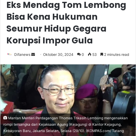
Eks Mendag Tom Lembong
Bisa Kena Hukuman
Seumur Hidup Gegara
Korupsi Impor Gula
Send
Difanews
Oktober 30, 2024
0
53
2 minutes read
an
email
Mantan Menteri Perdagangan Thomas Trikasih Lembong mengenakkan
rompi tersangka dari Kejaksaan Agung (Kejagung) di Kantor Kejagung,
Kebayoran Baru, Jakarta Selatan, Selasa (29/10). (KOMPAS.com/ Tatang