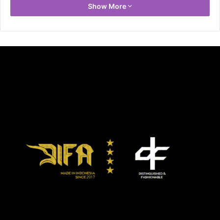
Show More
Berdasarkan pasal yang diterapkan penyidik Kejagung itu,
Tom Lembong artinya terancam hukuman penjara
maksimal seumur hidup sesuai bunyi Pasal 3 Undang-
Undang nomor 20 tahun 2001. Berikut bunyi pasal yang
diterapkan kepada Tom Lembong.
Pasal 2
(1) Setiap orang yang secara melawan hukum melakukan
perbuatan memperkaya diri sendiri atau orang lain atau
suatu korporasi yang dapat merugikan keuangan negara
atau perekonomian negara, dipidana penjara dengan
penjara seumur hidup atau pidana penjara paling singkat 4
(empat) tahun dan paling lama 20 (dua puluh) tahun dan
denda paling sedikit Rp. 200.000.000,00 (dua ratus juta
rupiah) dan paling banyak Rp. 1.000.000.000,00 (satu