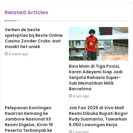
impor.***
Related Articles
Kejaksaan Agung
KPK
Verken de beste
spelopties bij Beste Online
Thomas Lembong
Casino Zonder Cruks: wat
maakt het uniek
4 menit ago
Bisa Main di Tiga Posisi,
Karim Adeyemi Siap Jadi
Senjata Rahasia Super-
Sub Mematikan Milik
Barcelona
4 jam ago
Pelepasan Kontingen
Job Fair 2026 di Vivo Mall
Kwarran Kemang ke
Resmi Dibuka Bupati Bogor
Jambore Nasional XII
Rudy Susmanto, Tawarkan
Resmi Digelar, Kirim 19
6.050 Lowongan Kerja
Peserta Terbanyak ke
1 hari ago