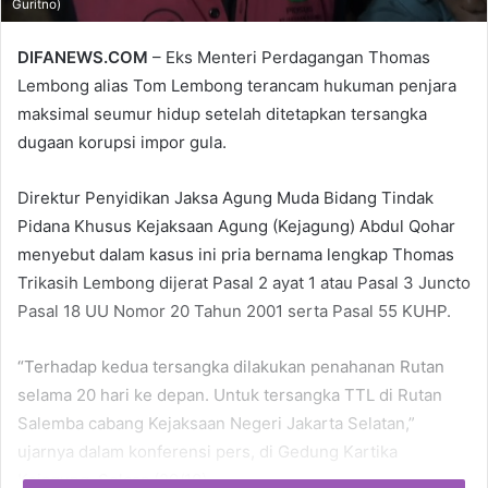
Guritno)
DIFANEWS.COM
– Eks Menteri Perdagangan Thomas
Lembong alias Tom Lembong terancam hukuman penjara
maksimal seumur hidup setelah ditetapkan tersangka
dugaan korupsi impor gula.
Direktur Penyidikan Jaksa Agung Muda Bidang Tindak
Pidana Khusus Kejaksaan Agung (Kejagung) Abdul Qohar
menyebut dalam kasus ini pria bernama lengkap Thomas
Trikasih Lembong dijerat Pasal 2 ayat 1 atau Pasal 3 Juncto
Pasal 18 UU Nomor 20 Tahun 2001 serta Pasal 55 KUHP.
“Terhadap kedua tersangka dilakukan penahanan Rutan
selama 20 hari ke depan. Untuk tersangka TTL di Rutan
Salemba cabang Kejaksaan Negeri Jakarta Selatan,”
ujarnya dalam konferensi pers, di Gedung Kartika
Kejagung, Selasa (29/10).