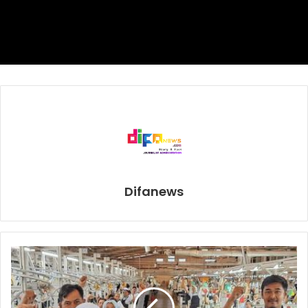
milyar rupiah).
Pasal 3
Setiap orang yang dengan tujuan menguntungkan diri
sendiri atau orang lain atau suatu korporasi,
menyalahgunakan kewenangan, kesempatan atau sarana
yang ada padanya karena jabatan atau kedudukan yang
dapat merugikan keuangan negara atau perekonomian
negara, dipidana dengan pidana penjara seumur hidup
atau pidana penjara paling singkat 1 (satu) tahun dan paling
Difanews
lama 20 (dua puluh) tahun dan atau denda paling sedikit
Rp. 50.000.000,00 (lima puluh juta rupiah) dan paling
banyak Rp. 1.000.000.000,00 (satu milyar rupiah).
Tom Lembong diduga menyalahi kewenangannya sebagai
Mendag dalam menangani kebijakan importasi gula tahun