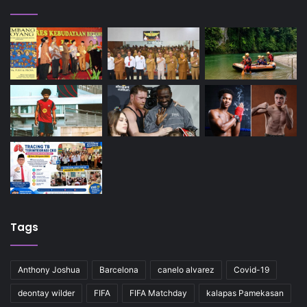
Tags
Anthony Joshua
Barcelona
canelo alvarez
Covid-19
deontay wilder
FIFA
FIFA Matchday
kalapas Pamekasan