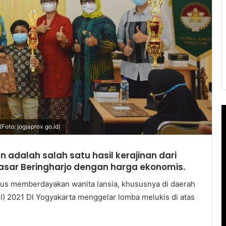
oto: jogjaprov.go.id)
adalah salah satu hasil kerajinan dari
 Pasar Beringharjo dengan harga ekonomis.
igus memberdayakan wanita lansia, khususnya di daerah
HI) 2021 DI Yogyakarta menggelar lomba melukis di atas