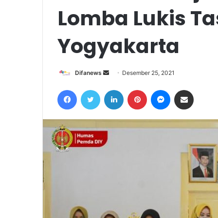
Lomba Lukis Ta
Yogyakarta
Send
Difanews
Desember 25, 2021
an
Facebook
Twitter
LinkedIn
Pinterest
Messenger
Share via Email
email