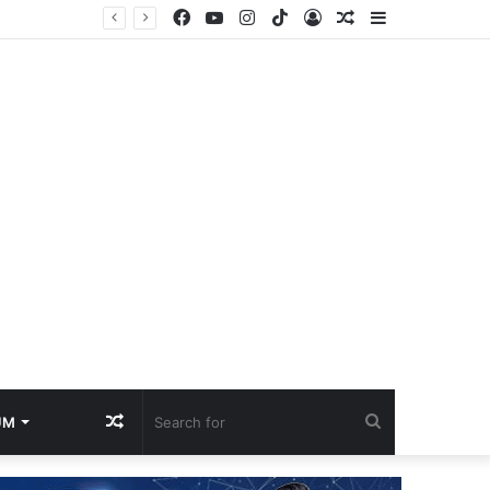
Facebook
YouTube
Instagram
TikTok
Log
Random
Sidebar
id
In
Article
Random
Search
UM
Article
for