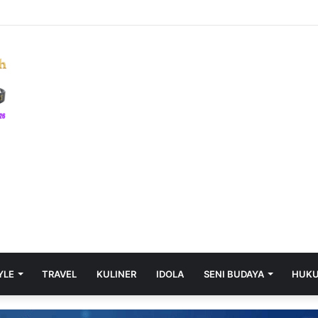
l casinos Canada: Your essential guide to hassle-free deposits and rap
YLE
TRAVEL
KULINER
IDOLA
SENI BUDAYA
HUK