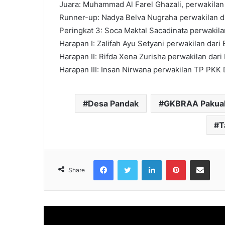
Juara: Muhammad Al Farel Ghazali, perwakila
Runner-up: Nadya Belva Nugraha perwakilan d
Peringkat 3: Soca Maktal Sacadinata perwakil
Harapan I: Zalifah Ayu Setyani perwakilan dar
Harapan II: Rifda Xena Zurisha perwakilan dar
Harapan III: Insan Nirwana perwakilan TP PKK 
Desa Pandak
GKBRAA Pakua
T
Facebook
Twitter
LinkedIn
Pinterest
Share via Emai
Share