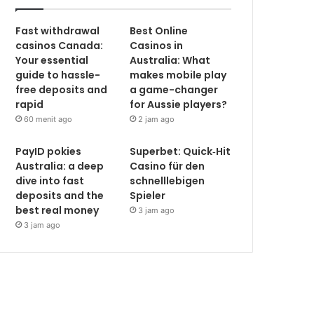
Fast withdrawal
Best Online
casinos Canada:
Casinos in
Your essential
Australia: What
guide to hassle-
makes mobile play
free deposits and
a game-changer
rapid
for Aussie players?
60 menit ago
2 jam ago
PayID pokies
Superbet: Quick‑Hit
Australia: a deep
Casino für den
dive into fast
schnelllebigen
deposits and the
Spieler
best real money
3 jam ago
3 jam ago