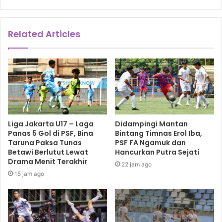
Related Articles
Liga Jakarta U17 – Laga
Didampingi Mantan
Panas 5 Gol di PSF, Bina
Bintang Timnas Erol Iba,
Taruna Paksa Tunas
PSF FA Ngamuk dan
Betawi Berlutut Lewat
Hancurkan Putra Sejati
Drama Menit Terakhir
22 jam ago
15 jam ago