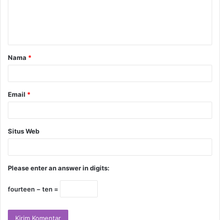
Nama
*
Email
*
Situs Web
Please enter an answer in digits:
fourteen − ten =