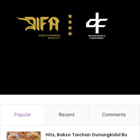
Popular
Recent
Comments
Hits, Bakso Taichan Gunungkidul Bu