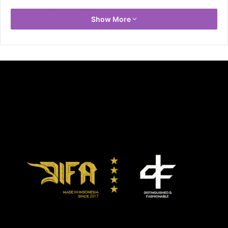
menutup babak pertama.
Show More
Di babak kedua, keuda tim tidak bisa menambahkan gold
ah hasil Skor 1-1 menjadi penutup laga ini.
Di pertandingan lain Intermilan berhasil mengalahkan
Bayer Munchen dengan skor tipis 3-2.
Pertandingan matchday ke 3 akan di laksanakan besok
Minggu (28/7) dan yang akan bertanding adalah dari Grup
C Pasirgaok Cup 2019.
Hasil pertandingan pasirgaok cup 2019