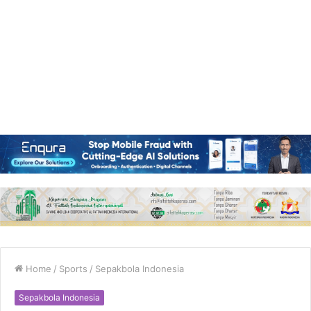
Home
/
Sports
/
Sepakbola Indonesia
Sepakbola Indonesia