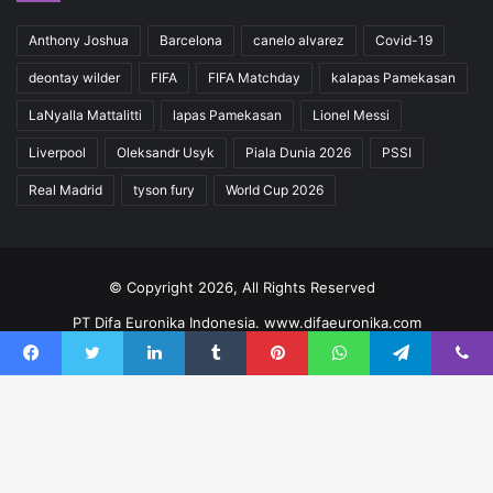
Anthony Joshua
Barcelona
canelo alvarez
Covid-19
deontay wilder
FIFA
FIFA Matchday
kalapas Pamekasan
LaNyalla Mattalitti
lapas Pamekasan
Lionel Messi
Liverpool
Oleksandr Usyk
Piala Dunia 2026
PSSI
Real Madrid
tyson fury
World Cup 2026
© Copyright 2026, All Rights Reserved
PT Difa Euronika Indonesia. www.difaeuronika.com
Redaksi
Kode Etik
Pedoman
Kontak
Facebook
Twitter
LinkedIn
Tumblr
Pinterest
WhatsApp
Telegram
Viber
Facebook
YouTube
Instagram
TikTok
Ba