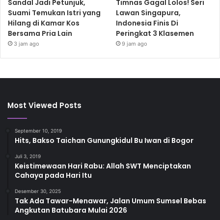
Sandal Jadi Petunjuk,
Timnas Gagal Lolos! Seri
Suami Temukan Istri yang
Lawan Singapura,
Hilang di Kamar Kos
Indonesia Finis Di
Bersama Pria Lain
Peringkat 3 Klasemen
3 jam ago
9 jam ago
Most Viewed Posts
September 10, 2019
Hits, Bakso Taichan Gunungkidul Bu Iwan di Bogor
Juli 3, 2019
Keistimewaan Hari Rabu: Allah SWT Menciptakan
Cahaya pada Hari Itu
Desember 30, 2025
Tak Ada Tawar-Menawar, Jalan Umum Sumsel Bebas
Angkutan Batubara Mulai 2026