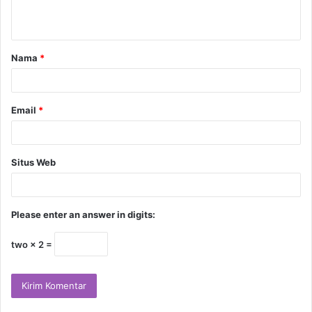
Nama
*
Email
*
Situs Web
Please enter an answer in digits:
two × 2 =