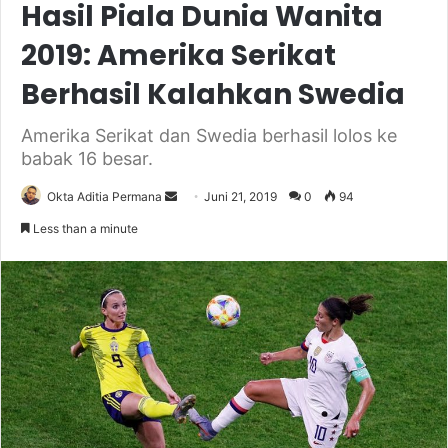
Hasil Piala Dunia Wanita
2019: Amerika Serikat
Berhasil Kalahkan Swedia
Amerika Serikat dan Swedia berhasil lolos ke
babak 16 besar.
Send
Okta Aditia Permana
Juni 21, 2019
0
94
an
Less than a minute
email