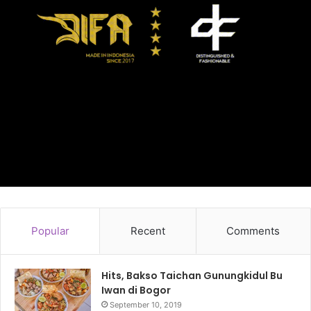
Popular
Recent
Comments
Hits, Bakso Taichan Gunungkidul Bu
Iwan di Bogor
September 10, 2019