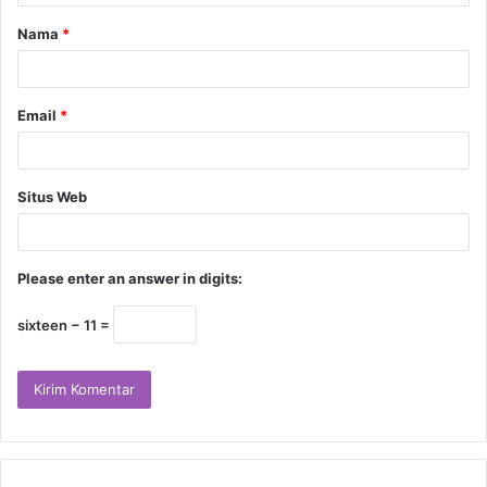
Nama
*
Email
*
Situs Web
Please enter an answer in digits:
sixteen − 11 =