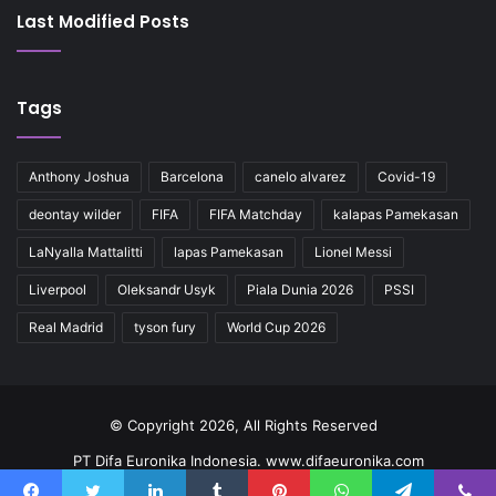
Last Modified Posts
Tags
Anthony Joshua
Barcelona
canelo alvarez
Covid-19
deontay wilder
FIFA
FIFA Matchday
kalapas Pamekasan
LaNyalla Mattalitti
lapas Pamekasan
Lionel Messi
Liverpool
Oleksandr Usyk
Piala Dunia 2026
PSSI
Real Madrid
tyson fury
World Cup 2026
© Copyright 2026, All Rights Reserved
PT Difa Euronika Indonesia. www.difaeuronika.com