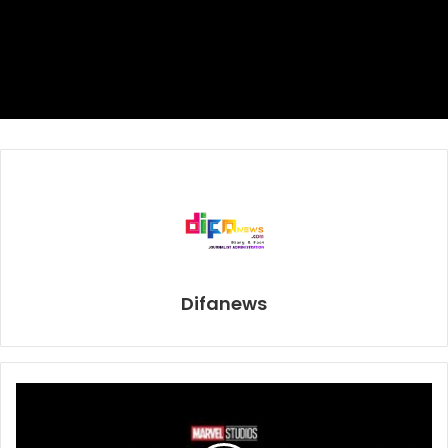
universitas kelas berat tradisional dari Inggris dan AS.
10 universitas terbaik dunia
1. Massachusetts Institute of Technology (MIT) (Amerika
Serikat)
2. Stanford University (Amerika Serikat)
3. Harvard University (Amerika Serikat)
4. University of Oxford (inggris)
5. California Institute of Technology (Caltech) (Amerika
Serikat)
6. ETH Zurich – Swiss Federal Institute of Technology
(Swiss)
Difanews
7. University of Cambridge (Inggris)
8. UCL (Inggris)
9. Imperial College London (Inggris)
10. University of Chicago (Amerika Serikat)