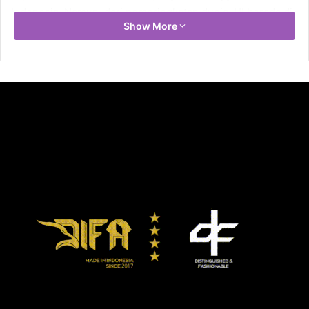
Indonesia. Namun, dari pemeringkatan dunia, UI berada di
Show More
kursi 296.
Di luar kinerja baik ini ada tanda-tanda mengkhawatirkan
untuk Amerika Serikat dan Inggris . Mayoritas universitas
baik dari AS dan Inggris mengalami penurunan peringkat
tahun ini.
Dalam kebanyakan kasus, hal ini disebabkan terjadi
pelenahan skor untuk indikator rasio siswa internasional,
salah satu indikator yang digunakan untuk menyusun
peringkat. QS sendiri belum menemukan korelasi
langsung antara penurunan peringkat universitas di
Amerika dan Inggris sebagai dampak Donald Trump dan
Brexit yang mulai dirasakan.
Namun, pastinya, universitas lain mulai menyalip