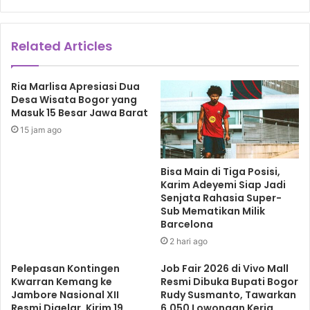
8. Universitas Diponegoro (peringkat 801-1.000 dunia)
9. Institut Teknologi Surabaya (peringkat 801-1.000 dunia)
Related Articles
Indikator penilaian QS WUR menggunakan enam indikator
dalam pemeringkatan yaitu: 1. Reputasi akademik (40%)
Ria Marlisa Apresiasi Dua
Desa Wisata Bogor yang
untuk mengukur unsur akademik secara menyeluruh; 2.
Masuk 15 Besar Jawa Barat
Reputasi lulusan (10%) mengidentifikasi performa dan
15 jam ago
kualitas lulusan universitas di mata para pimpinan
perusahaan; 3. Rasio fakultas dan mahasiswa (20%) untuk
Bisa Main di Tiga Posisi,
mengukur komponen yang menunjang keberlangsungan
Karim Adeyemi Siap Jadi
kegiatan belajar mengajar di perguruan tinggi seperti
Senjata Rahasia Super-
jumlah tenaga pendidik berbanding dengan jumlah
Sub Mematikan Milik
Barcelona
mahasiswa;
2 hari ago
4. Kutipan jurnal ilmiah (20%) mengukur jumlah kutipan
Pelepasan Kontingen
Job Fair 2026 di Vivo Mall
Kwarran Kemang ke
Resmi Dibuka Bupati Bogor
(citation), jumlah publikasi ilmiah serta dampak penelitian
Jambore Nasional XII
Rudy Susmanto, Tawarkan
yang dihasilkan para sivitas akademika perguruan tinggi
Resmi Digelar, Kirim 19
6.050 Lowongan Kerja