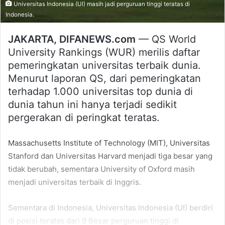
Universitas Indonesia (UI) masih jadi perguruan tinggi teratas di
Indonesia.
JAKARTA, DIFANEWS.com
— QS World
University Rankings (WUR) merilis daftar
pemeringkatan universitas terbaik dunia.
Menurut laporan QS, dari pemeringkatan
terhadap 1.000 universitas top dunia di
dunia tahun ini hanya terjadi sedikit
pergerakan di peringkat teratas.
Massachusetts Institute of Technology (MIT), Universitas
Stanford dan Universitas Harvard menjadi tiga besar yang
tidak berubah, sementara University of Oxford masih
menjadi universitas terbaik di Inggris.
Sementara di Indonesia, Universitas Indonesia (UI) berdiri
di posisi teratas dari 9 Besar perguruan tinggi di