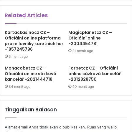
Related Articles
Kartackasinocz CZ –
Magicplanetcz CZ –
Oficiální online platforma
Oficiální online
pro milovníky karetních her
-2004454781
-1957245796
21 menit ago
6 menit ago
Monacobetcz CZ –
Forbetcz CZ – Oficiální
Oficiální online sázková
online sázková kancelář
kancelář -2021444718
-2012828750
34 menit ago
40 menit ago
Tinggalkan Balasan
Alamat email Anda tidak akan dipublikasikan.
Ruas yang wajib