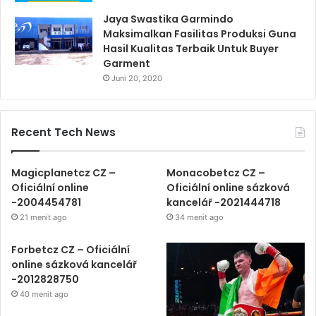
Jaya Swastika Garmindo
Maksimalkan Fasilitas Produksi Guna
Hasil Kualitas Terbaik Untuk Buyer
Garment
Juni 20, 2020
Recent Tech News
Magicplanetcz CZ –
Monacobetcz CZ –
Oficiální online
Oficiální online sázková
-2004454781
kancelář -2021444718
21 menit ago
34 menit ago
Forbetcz CZ – Oficiální
online sázková kancelář
-2012828750
40 menit ago