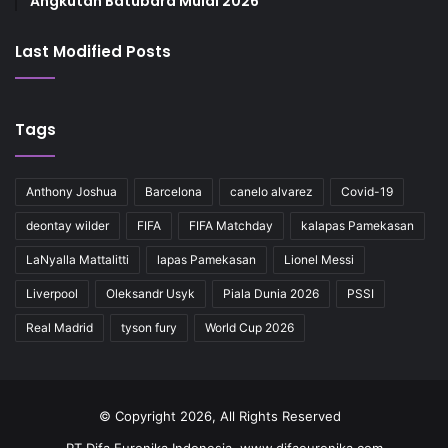
Angkutan Batubara Mulai 2026
Last Modified Posts
Tags
Anthony Joshua
Barcelona
canelo alvarez
Covid-19
deontay wilder
FIFA
FIFA Matchday
kalapas Pamekasan
LaNyalla Mattalitti
lapas Pamekasan
Lionel Messi
Liverpool
Oleksandr Usyk
Piala Dunia 2026
PSSI
Real Madrid
tyson fury
World Cup 2026
© Copyright 2026, All Rights Reserved