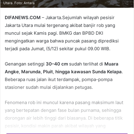
Utara. Foto: Antara
DIFANEWS.COM
– Jakarta.Sejumlah wilayah pesisir
Jakarta Utara mulai tergenang akibat banjir rob yang
muncul sejak Kamis pagi. BMKG dan BPBD DKI
mengingatkan warga bahwa puncak pasang diprediksi
terjadi pada Jumat, (5/12) sekitar pukul 09.00 WIB.
Genangan setinggi
30–40 cm
sudah terlihat di
Muara
Angke
,
Marunda
,
Pluit
,
hingga kawasan Sunda Kelapa
.
Beberapa ruas jalan ikut terdampak, pompa-pompa
stasioner sudah mulai dijalankan petugas.
Fenomena rob ini muncul karena pasang maksimum laut
yang bertepatan dengan fase bulan purnama, sehingga
dorongan air lebih tinggi dari biasanya. Di beberapa titik
pesisir, kondisi makin parah akibat wilayah yang
permukaannya semakin turun.