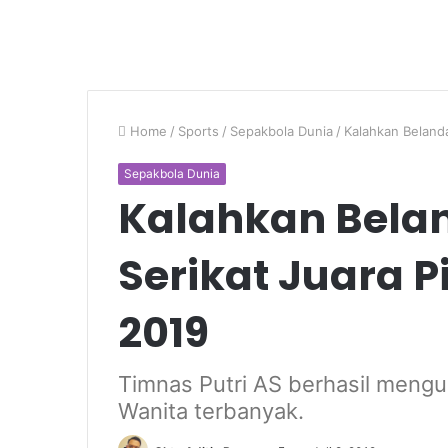
Home
/
Sports
/
Sepakbola Dunia
/
Kalahkan Belanda
Sepakbola Dunia
Kalahkan Bela
Serikat Juara P
2019
Timnas Putri AS berhasil mengu
Wanita terbanyak.