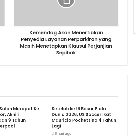
Kemendag Akan Menertibkan
Penyedia Layanan Perparkiran yang
Masih Menetapkan Klausul Perjanjian
Sepihak
alah Merapat Ke
Setelah ke 16 Besar Piala
r, Akhiri
Dunia 2026, US Soccer Ikat
an 9 Tahun
Mauricio Pochettino 4 Tahun
verpool
Lagi
6 hari ago