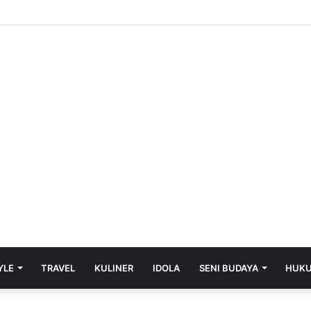
 Patelki Prabumulih Dilantik, Diminta Junjung Tinggi Kode Etik Profesi
YLE
TRAVEL
KULINER
IDOLA
SENI BUDAYA
HUK