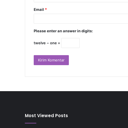
Email
*
Please enter an answer in digits:
twelve − one =
Most Viewed Posts