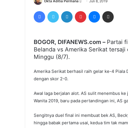
Send
Okta Aditia Permana
Juli 8, 2019
an
Facebook
Twitter
LinkedIn
Pinterest
Messenger
Share via Email
email
BOGOR, DIFANEWS.com –
Partai 
Belanda vs Amerika Serikat tersaji
Minggu (8/7).
Amerika Serikat berhasil raih gelar ke-4 Pial
dengan skor 2-0.
Awal laga berjalan alot. AS sulit menembus ke
Wanita 2019, baru pada pertandingan ini, AS 
Sengitnya duel final ini membuat bek AS, Bec
hingga babak pertama usai, kedua tim tak mam