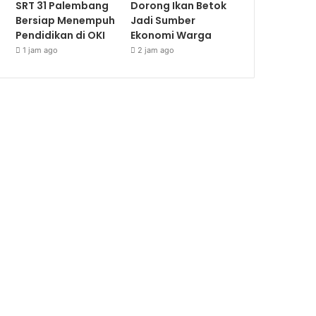
SRT 31 Palembang
Dorong Ikan Betok
Bersiap Menempuh
Jadi Sumber
Pendidikan di OKI
Ekonomi Warga
1 jam ago
2 jam ago