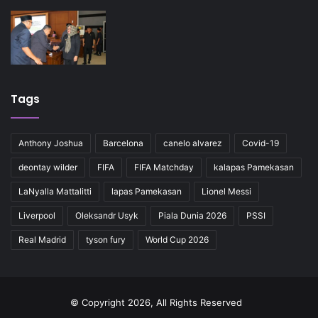
Tags
Anthony Joshua
Barcelona
canelo alvarez
Covid-19
deontay wilder
FIFA
FIFA Matchday
kalapas Pamekasan
LaNyalla Mattalitti
lapas Pamekasan
Lionel Messi
Liverpool
Oleksandr Usyk
Piala Dunia 2026
PSSI
Real Madrid
tyson fury
World Cup 2026
© Copyright 2026, All Rights Reserved