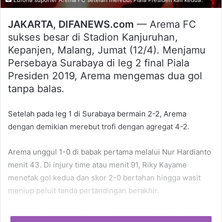
Euforia suporter Arema FC setelah merebut Piala Presiden kali kedua.
JAKARTA, DIFANEWS.com
— Arema FC
sukses besar di Stadion Kanjuruhan,
Kepanjen, Malang, Jumat (12/4). Menjamu
Persebaya Surabaya di leg 2 final Piala
Presiden 2019, Arema mengemas dua gol
tanpa balas.
Setelah pada leg 1 di Surabaya bermain 2-2, Arema
dengan demikian merebut trofi dengan agregat 4-2.
Arema unggul 1-0 di babak pertama melalui Nur Hardianto
menit 43. Di injury time atau menit 91, Riky Kayame
menetak gol kedua dan skor 2-0 bertahan hingga wasit
meniup peluit tanda pertandingan berakhir.
Ini gelar kedua buat Arema setelah pada 2017 juga jadi