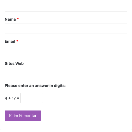
Nama
*
Email
*
Situs Web
Please enter an answer in digits:
4 + 17 =