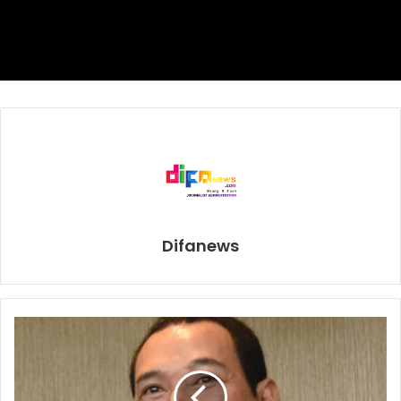
Suporter
Jakmania
–
Wasit
Nuzul Fadhilah
–
Hadiah
Juara
Arema FC
Rp3,5 miliar
Runner-
Persebaya
Rp2,35 miliar
up
Peringkat
Kalteng Putera & Madura
Rp825 juta
Difanews
3
United
Arema FC
arema fc vs persebaya
Final Piala Presiden 2019