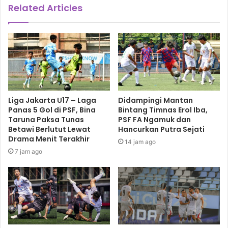
Related Articles
Liga Jakarta U17 – Laga
Didampingi Mantan
Panas 5 Gol di PSF, Bina
Bintang Timnas Erol Iba,
Taruna Paksa Tunas
PSF FA Ngamuk dan
Betawi Berlutut Lewat
Hancurkan Putra Sejati
Drama Menit Terakhir
14 jam ago
7 jam ago