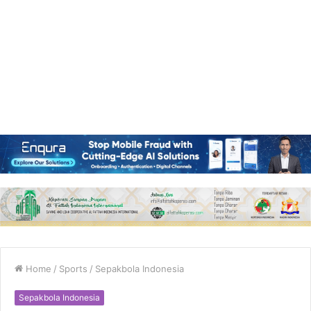
Home
/
Sports
/
Sepakbola Indonesia
Sepakbola Indonesia