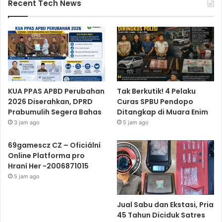
Recent Tech News
KUA PPAS APBD Perubahan
Tak Berkutik! 4 Pelaku
2026 Diserahkan, DPRD
Curas SPBU Pendopo
Prabumulih Segera Bahas
Ditangkap di Muara Enim
3 jam ago
5 jam ago
69gamescz CZ – Oficiální
Online Platforma pro
Hraní Her -2006871015
5 jam ago
Jual Sabu dan Ekstasi, Pria
45 Tahun Diciduk Satres