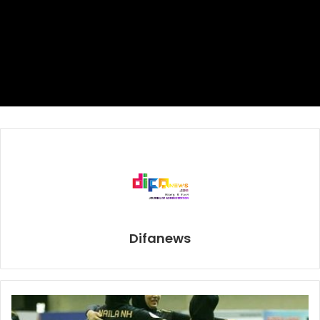
berdakwah agama, tapi juga mempunyai keahlian lainnya.
Jadi program ini sebagai upaya dari Kementan untuk
menciptakan santri yang ahli dalam bidang pertanian,
khususnya budidaya ternak ayam.” kata Momon di depan
para wartawan.
Kebijakan tersebut juga akan dilakukan BPPSDMP dalam
penyuluhan pertanian pada 2020 dan diarahkan untuk
mendukung SDM yang adaptif serta informatif. Penyuluhan
ini dilakukan guna menguatkan kelembagaan penyuluhan
di tingkat kecamatan dan desa.
Saat ini pembangunan sumber daya manusia jadi perhatian
Difanews
yang serius, karena untuk ke depannya kita tidak bisa lagi
mengandalkan sumber daya alam yang melimpah tanpa
mampu memelihara serta mengolahnya.