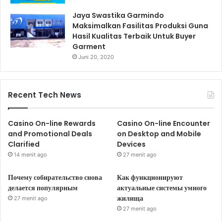
Jaya Swastika Garmindo
Maksimalkan Fasilitas Produksi Guna
Hasil Kualitas Terbaik Untuk Buyer
Garment
Juni 20, 2020
Recent Tech News
Casino On-line Rewards
Casino On-line Encounter
and Promotional Deals
on Desktop and Mobile
Clarified
Devices
14 menit ago
27 menit ago
Почему собирательство снова
Как функционируют
делается популярным
актуальные системы умного
жилища
27 menit ago
27 menit ago