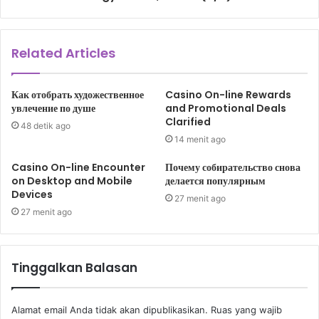
Related Articles
Как отобрать художественное
Casino On-line Rewards
увлечение по душе
and Promotional Deals
Clarified
48 detik ago
14 menit ago
Casino On-line Encounter
Почему собирательство снова
on Desktop and Mobile
делается популярным
Devices
27 menit ago
27 menit ago
Tinggalkan Balasan
Alamat email Anda tidak akan dipublikasikan.
Ruas yang wajib