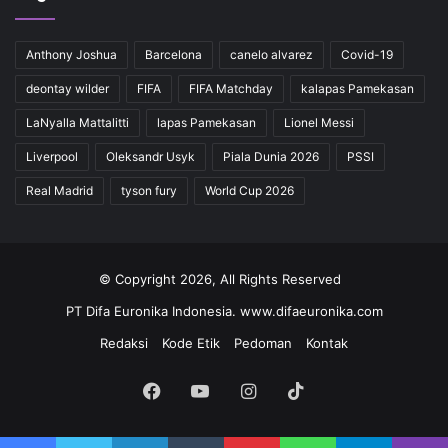
Anthony Joshua
Barcelona
canelo alvarez
Covid-19
deontay wilder
FIFA
FIFA Matchday
kalapas Pamekasan
LaNyalla Mattalitti
lapas Pamekasan
Lionel Messi
Liverpool
Oleksandr Usyk
Piala Dunia 2026
PSSI
Real Madrid
tyson fury
World Cup 2026
© Copyright 2026, All Rights Reserved
PT Difa Euronika Indonesia. www.difaeuronika.com
Redaksi
Kode Etik
Pedoman
Kontak
Facebook
YouTube
Instagram
TikTok