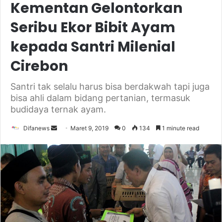
Kementan Gelontorkan
Seribu Ekor Bibit Ayam
kepada Santri Milenial
Cirebon
Santri tak selalu harus bisa berdakwah tapi juga
bisa ahli dalam bidang pertanian, termasuk
budidaya ternak ayam.
Send
Difanews
Maret 9, 2019
0
134
1 minute read
an
email