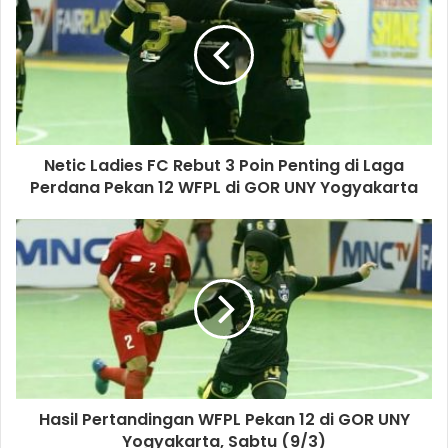
Dalam kegiatan tersebut diserahkan bantuan alsintan
meliputi hand traktor, cultivator, pompa air, power
threseer, corn seller, border (pemanas ayam boiler), bibit
komoditas hortikultura dan pertenakan. Bantuan diberikan
langsung oleh Momon, disaksikan Sekretaris Daerah
Kabupaten Cirebon Rachmat Sutrisno. (EQ)
Netic Ladies FC Rebut 3 Poin Penting di Laga
Perdana Pekan 12 WFPL di GOR UNY Yogyakarta
Momon Rusmono
Santri Tani
Hasil Pertandingan WFPL Pekan 12 di GOR UNY
Yogyakarta, Sabtu (9/3)