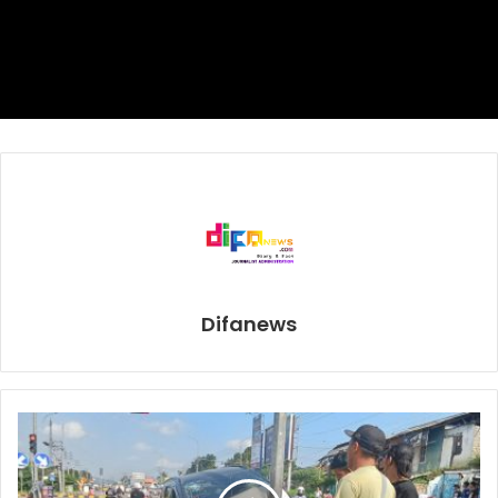
Dua Pekerja Dilarikan ke Rumah Sakit, Satu Masuk ICU
Akibat hantaman ledakan tersebut, dua pekerja laki-laki
yang berada di dekat titik bor menjadi korban utama.
Keduanya menderita luka bakar yang cukup serius di
bagian wajah dan langsung dilarikan ke Rumah Sakit
Fatmawati untuk mendapatkan penanganan darurat.
Kondisi terkini korban disampaikan oleh Kasi Humas
Polres Metro Jakarta Selatan, AKP Joko Adi. Ia
mengungkapkan bahwa salah satu korban harus
Difanews
mendapatkan perawatan yang lebih intensif akibat dampak
ledakan yang begitu kuat.
“Pada saat petugas galian melakukan pengecekan, tiba-
tiba terjadi ledakan. Dugaannya yang dibor itu mengenai
kabel listrik,” ujar Joko.