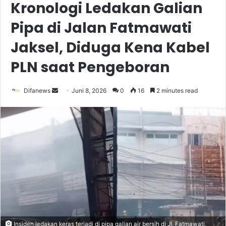
Kronologi Ledakan Galian
Pipa di Jalan Fatmawati
Jaksel, Diduga Kena Kabel
PLN saat Pengeboran
Send
Difanews
Juni 8, 2026
0
16
2 minutes read
an
email
Insiden ledakan keras terjadi di pipa galian air bersih di Jl. Fatmawati,