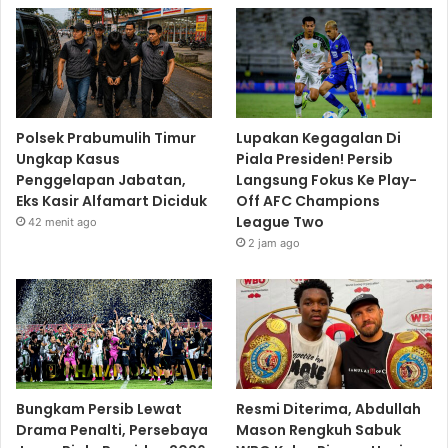
Polsek Prabumulih Timur
Lupakan Kegagalan Di
Ungkap Kasus
Piala Presiden! Persib
Penggelapan Jabatan,
Langsung Fokus Ke Play-
Eks Kasir Alfamart Diciduk
Off AFC Champions
League Two
42 menit ago
2 jam ago
Bungkam Persib Lewat
Resmi Diterima, Abdullah
Drama Penalti, Persebaya
Mason Rengkuh Sabuk