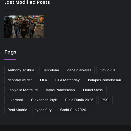
Last Modified Posts
Tags
Anthony Joshua
Barcelona
canelo alvarez
Covid-19
deontay wilder
FIFA
FIFA Matchday
kalapas Pamekasan
LaNyalla Mattalitti
lapas Pamekasan
Lionel Messi
Liverpool
Oleksandr Usyk
Piala Dunia 2026
PSSI
Real Madrid
tyson fury
World Cup 2026