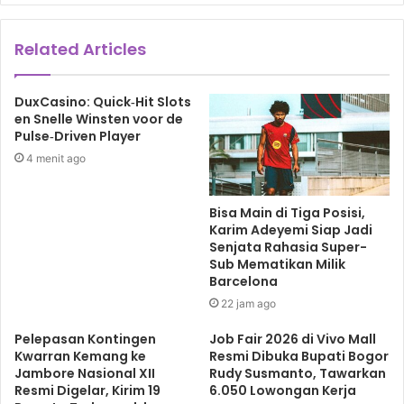
waspada.
Related Articles
“Petugas memasang
police line
untuk mengamankan TKP.
Kami imbau warga tenang dan segera melapor setiap ada
potensi bahaya,” pungkas Budi.***
DuxCasino: Quick‑Hit Slots
en Snelle Winsten voor de
Pulse‑Driven Player
ledakan dahsyat fatmawati
4 menit ago
Bisa Main di Tiga Posisi,
Karim Adeyemi Siap Jadi
Senjata Rahasia Super-
Sub Mematikan Milik
Barcelona
22 jam ago
Pelepasan Kontingen
Job Fair 2026 di Vivo Mall
Kwarran Kemang ke
Resmi Dibuka Bupati Bogor
Jambore Nasional XII
Rudy Susmanto, Tawarkan
Resmi Digelar, Kirim 19
6.050 Lowongan Kerja