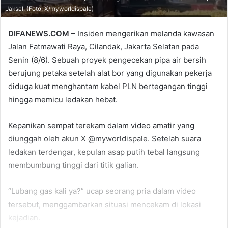
Jaksel. (Foto: X/myworldispale)
DIFANEWS.COM
– Insiden mengerikan melanda kawasan
Jalan Fatmawati Raya, Cilandak, Jakarta Selatan pada
Senin (8/6). Sebuah proyek pengecekan pipa air bersih
berujung petaka setelah alat bor yang digunakan pekerja
diduga kuat menghantam kabel PLN bertegangan tinggi
hingga memicu ledakan hebat.
Kepanikan sempat terekam dalam video amatir yang
diunggah oleh akun X @myworldispale. Setelah suara
ledakan terdengar, kepulan asap putih tebal langsung
membumbung tinggi dari titik galian.
“Lubang gas kali ya?” ucap seorang pria dalam video
tersebut, menggambarkan situasi mencekam di lokasi
kejadian.