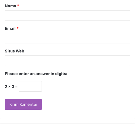
Nama
*
Email
*
Situs Web
Please enter an answer in digits:
2 × 3 =