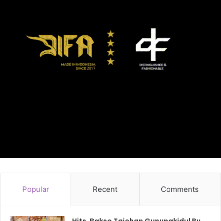
Popular
Recent
Comments
Hits, Bakso Taichan Gunungkidul Bu