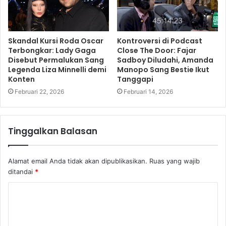
“Bisa saja Anda menerima kenyataan itu, tapi membuat
depresi melihat diri Anda di cermin karena Anda tak lagi
Skandal Kursi Roda Oscar
Kontroversi di Podcast
seperti Anda sebelumnya,” ujar Laurel di The Post.
Terbongkar: Lady Gaga
Close The Door: Fajar
Disebut Permalukan Sang
Sadboy Diludahi, Amanda
Legenda Liza Minnelli demi
Manopo Sang Bestie Ikut
Perubahan harus dilakukan. Laurel mulai fokus pada
Konten
Tanggapi
fisiknya. Ia menjaga kesehatannya dengan ketat.
Februari 22, 2026
Februari 14, 2026
Mengubah makanan junk food dengan sayur-sayuran dan
buah-buahan. Ia juga rajin berolahraga.
Tinggalkan Balasan
Hasilnya? Ia layak disebut Mrs Hot bukan?
Alamat email Anda tidak akan dipublikasikan.
Ruas yang wajib
Laurel Sturt
Mrs Hot
ditandai
*