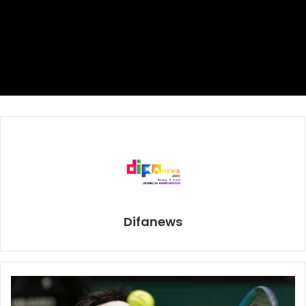
berjudul ‘The Book of Hot: A Manifesto’. Ia menulis
kebangkitan seksualnya dan mengeksploitasinya dengan
pria lebih muda.
“Laki-laki hanyalah lapisan gula dalam kue,” kata Laurel di
New York Post mengenai transformasi fisik dan
emosionalnya, yang ia lakukan atas keinginan dan
kesadarannya sendiri.
Wanita yang lahir di Michigan dan kini tinggal di Upper East
Side di Manhattan, mengatakan akan merayakan ulang
tahun kedua pernikahannya dengan pria berusia 35 tahun.
Difanews
Sebelum pernikahan itu, Laurel adalah seorang wanita
kesepian dan tercampakkan selama lebih dari dua dekade.
Laurel berusia 36 tahun ketika ia bercerai dan jatuh cinta
dengan pria Turki yang sudah beristri. Ia memiliki anak