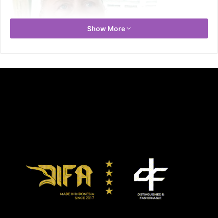
Show More
Laurel Sturt pada 2012, sebelum memutuskan lakukan
bedah plastik.
Laurel membuka rahasia dirinya dalam sebuah memoir