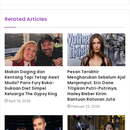
Related Articles
Dengan biaya mahal dan kerja keras, Laurel Sturt kini jadi
Mrs Hot.
Makan Daging dan
Pesan Terakhir
Tekanan pekerjaan membuat tubuhnya melar dan sang
Kentang Tapi Tetap Awet
Mengharukan Sebelum Ajal
disainer yang beralih menjadi guru dan kemudian penulis
Muda? Paris Fury Buka-
Menjemput: Eric Dane
bukaan Diet Simpel
Titipkan Putri-Putrinya,
ini mengungkapkan pengalamannya pada 2013 dalam buku
Keluarga The Gypsy King
Hailey Bieber Kirim
‘Davonte’s Inferno: Ten Years in New York Public School
Bantuan Ratusan Juta
April 16, 2026
Gulag’.
Februari 23, 2026
Lebih dari satu dekade, bobot tubuhnya melar menjadi 242
pound (109,76kg) di usia 56.