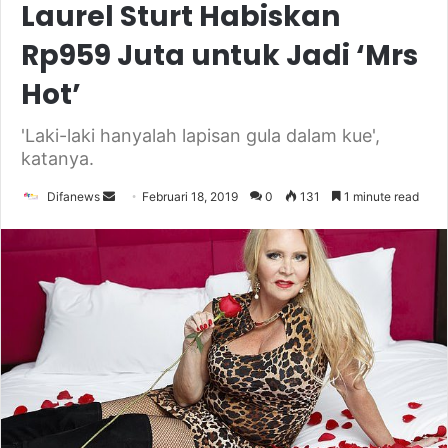
Laurel Sturt Habiskan
Rp959 Juta untuk Jadi ‘Mrs
Hot’
'Laki-laki hanyalah lapisan gula dalam kue',
katanya.
Send
Difanews
Februari 18, 2019
0
131
1 minute read
an
email