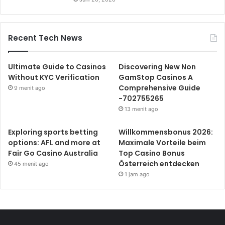
Recent Tech News
Ultimate Guide to Casinos
Discovering New Non
Without KYC Verification
GamStop Casinos A
Comprehensive Guide
9 menit ago
-702755265
13 menit ago
Exploring sports betting
Willkommensbonus 2026:
options: AFL and more at
Maximale Vorteile beim
Fair Go Casino Australia
Top Casino Bonus
Österreich entdecken
45 menit ago
1 jam ago