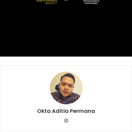
ingin beristirahat sejenak dan menjalankan ibadah
sebelum melanjutkan perjalanan.
Masjid Permen An-Nurumi
Okta Aditia Permana
Instagram