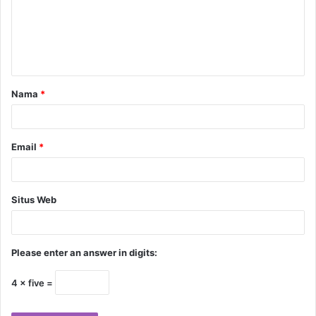
Nama
*
Email
*
Situs Web
Please enter an answer in digits:
4 × five =