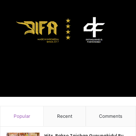
Popular
Recent
Comments
Hits, Bakso Taichan Gunungkidul Bu