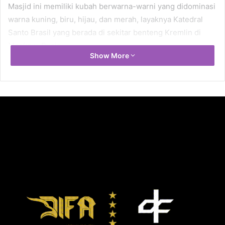
Masjid ini memiliki kubah berwarna-warni yang didominasi
warna kuning, biru, hijau, dan merah, layaknya Katedral
Santo Brasil yang berada di sekitar benteng Kremlin di
Moskow, Rusia.
Show More
Inilah menjadi sebab masyarakat menjuluki masjid ini
sebagai Masjid Permen.
Masjid ini didirikan tahun 2005 dan penggunaannya
diresmikan langsung oleh Sultan Hamengkubuwono X.
Arsitektur bergaya Rusia ini membuat masjid ini banyak
dikunjungi orang untuk melihat keunikan di dalamnya.
Di bagian dalam masjid ini terdapat tulisan ayat suci Al
Qur’an dengan warna-warna terang memberikan nuansa
berbeda. Masjid ini memang ukurannya tak terlalu besar,
namun sangat bermanfaat bagi para pengendara yang