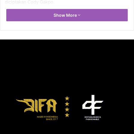
diciptakan Cody Gakpo.
Satu gol yang dicetak Depay semakin mempertajam
Show More
rekornya sebagai top skor sepanjang masa Belanda
dengan 54 gol. Sebelumnya, Depay telah melewati rekor
50 gol milik Robin van Persie saat mencetak dua gol untuk
menekuk Lithuania 3-2 pada September lalu. Ia juga ikut
membobol gawang Malta saat menang telak 4-0.
Memphis Depay juga masih berpeluang mememcahkan
rekor penampilan terbanyak bersama Belanda yang saat ini
dipegang Sneijder dengan 134 caps. Depay kini ada di
urutan enam dengan 106 penampilan, namun merupakan
pemain yang masih aktif dengan caps terbanyak.
Selanjutnya, Belanda akan menghadapi Polandia di
Warsawa pada 14 November mendatang. Jika menang,
mereka akan otomatis meraih satu tiket ke Piala Dunia
tahun depan.***