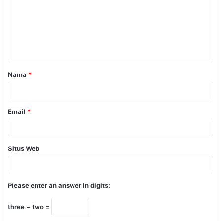
Nama
*
Email
*
Situs Web
Please enter an answer in digits:
three − two =