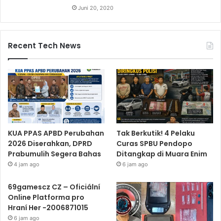
Juni 20, 2020
Recent Tech News
KUA PPAS APBD Perubahan
Tak Berkutik! 4 Pelaku
2026 Diserahkan, DPRD
Curas SPBU Pendopo
Prabumulih Segera Bahas
Ditangkap di Muara Enim
4 jam ago
6 jam ago
69gamescz CZ – Oficiální
Online Platforma pro
Hraní Her -2006871015
6 jam ago