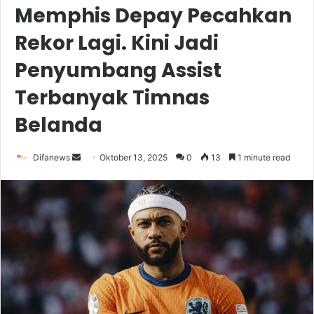
Memphis Depay Pecahkan
Rekor Lagi. Kini Jadi
Penyumbang Assist
Terbanyak Timnas
Belanda
Send
Difanews
Oktober 13, 2025
0
13
1 minute read
an
email