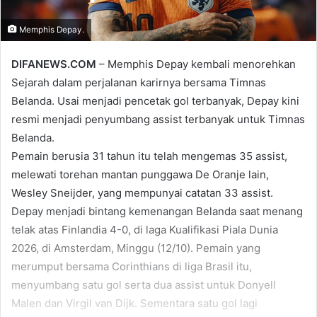
Memphis Depay.
DIFANEWS.COM
– Memphis Depay kembali menorehkan
Sejarah dalam perjalanan karirnya bersama Timnas
Belanda. Usai menjadi pencetak gol terbanyak, Depay kini
resmi menjadi penyumbang assist terbanyak untuk Timnas
Belanda.
Pemain berusia 31 tahun itu telah mengemas 35 assist,
melewati torehan mantan punggawa De Oranje lain,
Wesley Sneijder, yang mempunyai catatan 33 assist.
Depay menjadi bintang kemenangan Belanda saat menang
telak atas Finlandia 4-0, di laga Kualifikasi Piala Dunia
2026, di Amsterdam, Minggu (12/10). Pemain yang
merumput bersama Corinthians di liga Brasil itu,
menyumbang satu gol serta dua assist untuk Donyell
Malen dan Virgil van Dijk. Sementara satu gol lagi