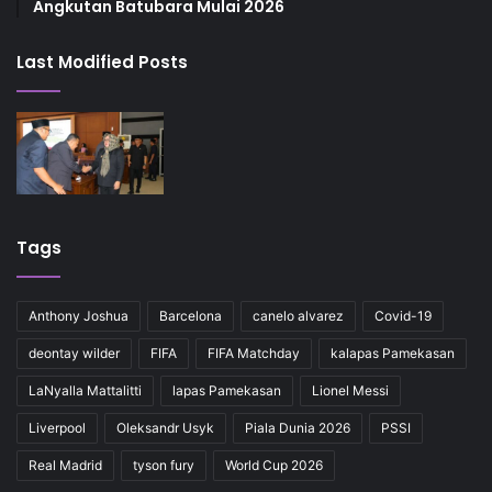
Angkutan Batubara Mulai 2026
Last Modified Posts
Tags
Anthony Joshua
Barcelona
canelo alvarez
Covid-19
deontay wilder
FIFA
FIFA Matchday
kalapas Pamekasan
LaNyalla Mattalitti
lapas Pamekasan
Lionel Messi
Liverpool
Oleksandr Usyk
Piala Dunia 2026
PSSI
Real Madrid
tyson fury
World Cup 2026