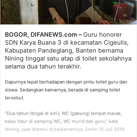
BOGOR, DIFANEWS.com –
Guru honorer
SDN Karya Buana 3 di kecamatan Cigeulis,
Kabupaten Pandeglang, Banten bernama
Nining tinggal satu atap di toilet sekolahnya
selama dua tahun terakhir.
Dapurnya tepat berhadapan dengan pintu toilet guru dan
siswa. Sedangkan kamarnya, berada di samping toilet
tersebut.
”Dua tahun (tingal di sini), WC (gabung) tempat masak,
kalau tidur di samping WC, WC murid dan guru,” kata
Nining, saat ditemui di kediamannya, Senin 15 Juli 2019.