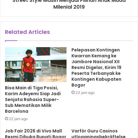
Street Style Masih Menjadi Pilihan Anak Muda
Milenial 2019
Related Articles
Pelepasan Kontingen
Kwarran Kemang ke
Jambore Nasional XII
Resmi Digelar, Kirim 19
Peserta Terbanyak ke
Kontingen Kabupaten
Bogor
Bisa Main di Tiga Posisi,
23 jam ago
Karim Adeyemi Siap Jadi
Senjata Rahasia Super-
Sub Mematikan Milik
Barcelona
22 jam ago
Job Fair 2026 di Vivo Mall
Varför Guru Casinos
Resmi Dibuka Bupati Bogor
utloggningsbekräftelse