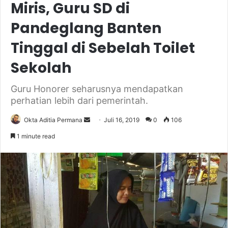
Miris, Guru SD di
Pandeglang Banten
Tinggal di Sebelah Toilet
Sekolah
Guru Honorer seharusnya mendapatkan
perhatian lebih dari pemerintah.
Send
Okta Aditia Permana
Juli 16, 2019
0
106
an
1 minute read
email