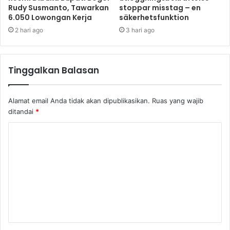
Rudy Susmanto, Tawarkan
stoppar misstag – en
6.050 Lowongan Kerja
säkerhetsfunktion
2 hari ago
3 hari ago
Tinggalkan Balasan
Alamat email Anda tidak akan dipublikasikan.
Ruas yang wajib
ditandai
*