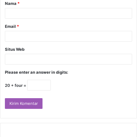
Nama
*
Email
*
Situs Web
Please enter an answer in digits:
20 + four =