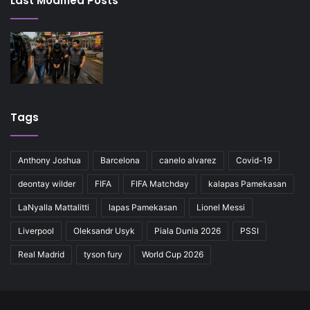
Last Modified Posts
Tags
Anthony Joshua
Barcelona
canelo alvarez
Covid-19
deontay wilder
FIFA
FIFA Matchday
kalapas Pamekasan
LaNyalla Mattalitti
lapas Pamekasan
Lionel Messi
Liverpool
Oleksandr Usyk
Piala Dunia 2026
PSSI
Real Madrid
tyson fury
World Cup 2026