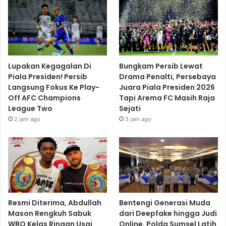
Lupakan Kegagalan Di
Bungkam Persib Lewat
Piala Presiden! Persib
Drama Penalti, Persebaya
Langsung Fokus Ke Play-
Juara Piala Presiden 2026
Off AFC Champions
Tapi Arema FC Masih Raja
League Two
Sejati
2 jam ago
3 jam ago
Resmi Diterima, Abdullah
Bentengi Generasi Muda
Mason Rengkuh Sabuk
dari Deepfake hingga Judi
WBO Kelas Ringan Usai
Online, Polda Sumsel Latih