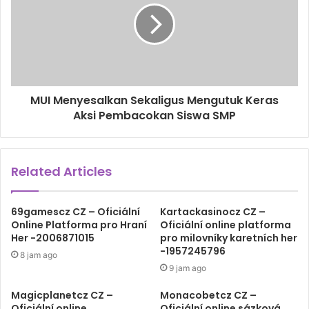
MUI Menyesalkan Sekaligus Mengutuk Keras
Aksi Pembacokan Siswa SMP
Related Articles
69gamescz CZ – Oficiální
Kartackasinocz CZ –
Online Platforma pro Hraní
Oficiální online platforma
Her -2006871015
pro milovníky karetních her
-1957245796
8 jam ago
9 jam ago
Magicplanetcz CZ –
Monacobetcz CZ –
Oficiální online
Oficiální online sázková