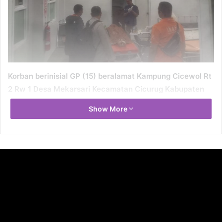
Korban berinisial GP (15) beralamat Kampung Cicewol Rt
2 Rw 1 Desa Mekarsari Kecamatan Cicurug Kabupaten
Sukabumi harus meregang nyawa setelah terkena
Show More
sabetan senjata tajam (Sajam) dari salah satu siswa
Madrasah Tsanawiyah (MTS) yang berada di kawasan
cicurug.
Sementara itu tempat kejadian perkara (TKP) Kampung
Ciutara Rt 1 Rw 1,Desa Mekarsari Kecamatan Cicurug
Kabupaten Sukabumi sekitar Pukul 14.00 WIB.
Kronologi Menurut keterangan saksi, korban saat itu