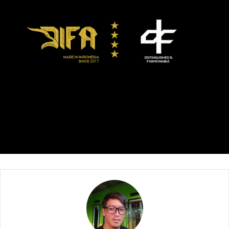
hendak pulang kerumah setelah pulang sekolah,
Diperjalanan menuju rumah berpas pasan dengan siswa
mts yang sedang nongkrong, Sempat terjadi aksi saling
ejek ejekan, Sehingga pelaku melakukan pengejaran
terhadap korban
Korban pun berhasil dikejar pelaku yang membawa sajam
dan dilayangkan sehingga mengenai tubuh korban, Korban
pun tersungkur berlumuran darah akibat terkena sabetan
sajam, warga masyarakat yang ada di tkp pun melerai lalu
membawa korban ke klinik terdekat untuk dilakukan
penindakan medis.
Namun sangat disayangkan alat medis di klinik kurang
memadai sehingga korban pun di larikan kerumah sakit
bhakti medicare cicurug, Saat menuju kerumah sakit
korban pun akhirnya menghembuskan nafas nya,