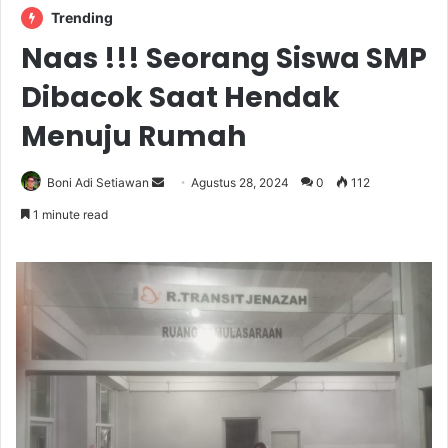
Trending
Naas !!! Seorang Siswa SMP
Dibacok Saat Hendak
Menuju Rumah
Send
Boni Adi Setiawan
Agustus 28, 2024
0
112
an
1 minute read
email