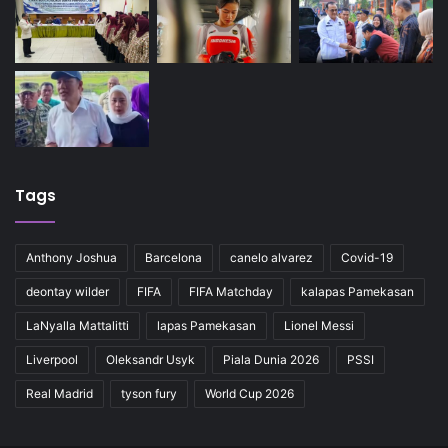
Tags
Anthony Joshua
Barcelona
canelo alvarez
Covid-19
deontay wilder
FIFA
FIFA Matchday
kalapas Pamekasan
LaNyalla Mattalitti
lapas Pamekasan
Lionel Messi
Liverpool
Oleksandr Usyk
Piala Dunia 2026
PSSI
Real Madrid
tyson fury
World Cup 2026