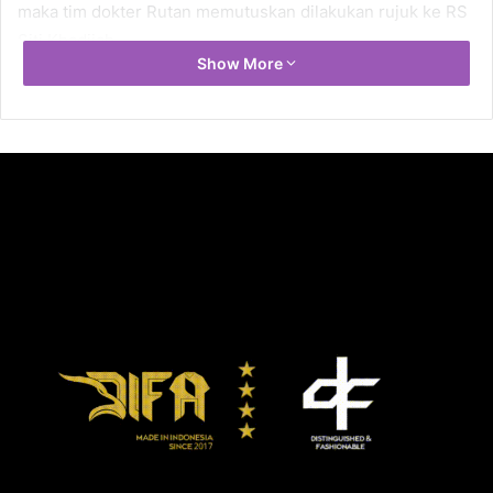
maka tim dokter Rutan memutuskan dilakukan rujuk ke RS
Siti Khadijah.
Show More
“Kami segenap jajaran Pemasyarakatan menyampaikan
turut berduka cita mendalam atas meninggalnya salah satu
tahanan kita,” ujar Ilham Djaya, di Palembang.
Dikatakan Ilham, dipidana karena tindak pidana Narkotika
(Pasal 114 Ayat (2) UU No 35/2009), bersangkutan mulai
ditahan di Rutan Palembang sejak 11 Mei 2024 lalu,
statusnya masih tahanan Kejari Palembang.
“Saat ini pihak Rutan Palembang sudah berkoordinasi
bersama Kejaksaan, karena statusnya masih tahanan
Kejaksaan, dan BAP dari Rutan Pakjo dan Kejaksaan juga
telah dilaksanakan,” akunya.