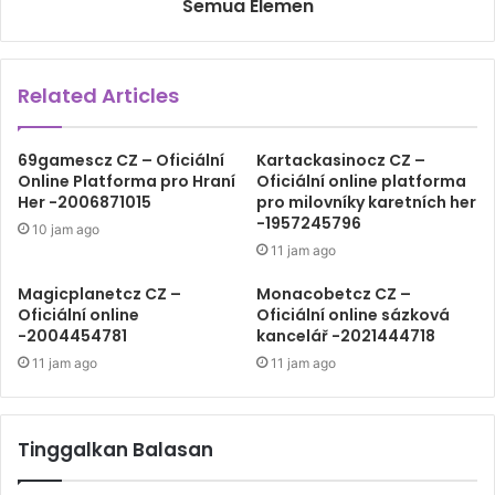
Semua Elemen
Related Articles
69gamescz CZ – Oficiální
Kartackasinocz CZ –
Online Platforma pro Hraní
Oficiální online platforma
Her -2006871015
pro milovníky karetních her
-1957245796
10 jam ago
11 jam ago
Magicplanetcz CZ –
Monacobetcz CZ –
Oficiální online
Oficiální online sázková
-2004454781
kancelář -2021444718
11 jam ago
11 jam ago
Tinggalkan Balasan