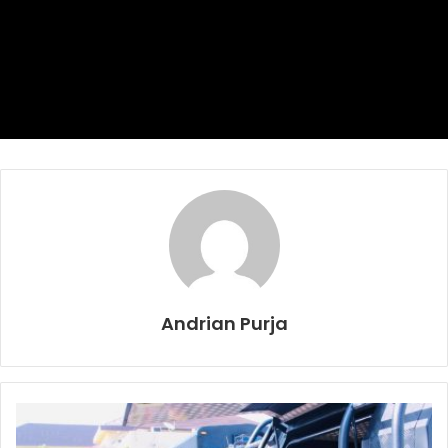
Selain itu, Ilham menyampaikan pihak Rutan juga telah
berkoordinasi bersama Polsek setempat.
Ilham juga menyampaikan, bahwasanya pihaknya telah
mengetatkan pengawasan di Lapas/Rutan, terkait kejadian
tersebut ia berkomitmen terus melakukan evaluasi dan
perbaikan agar pemasyarakatan semakin baik.
“Saat ini tim Divisi Pemasyarakatan Kanwil Kemenkumham
Sumsel sedang melakukan pemeriksaan terhadap para
petugas Rutan Palembang,” kata Ilham Djaya. (ril)
Andrian Purja
Kankanwil Kemenhumham Sumsel
Rutan Pakjo
Tahanan Meninggal Dunia