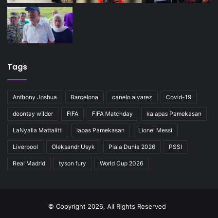
Tags
Anthony Joshua
Barcelona
canelo alvarez
Covid-19
deontay wilder
FIFA
FIFA Matchday
kalapas Pamekasan
LaNyalla Mattalitti
lapas Pamekasan
Lionel Messi
Liverpool
Oleksandr Usyk
Piala Dunia 2026
PSSI
Real Madrid
tyson fury
World Cup 2026
© Copyright 2026, All Rights Reserved