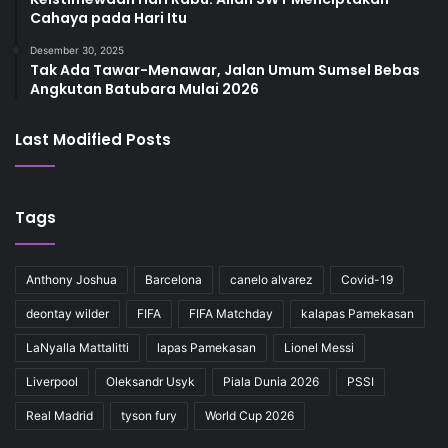
Cahaya pada Hari Itu
Desember 30, 2025
Tak Ada Tawar-Menawar, Jalan Umum Sumsel Bebas
Angkutan Batubara Mulai 2026
Last Modified Posts
Tags
Anthony Joshua
Barcelona
canelo alvarez
Covid-19
deontay wilder
FIFA
FIFA Matchday
kalapas Pamekasan
LaNyalla Mattalitti
lapas Pamekasan
Lionel Messi
Liverpool
Oleksandr Usyk
Piala Dunia 2026
PSSI
Real Madrid
tyson fury
World Cup 2026