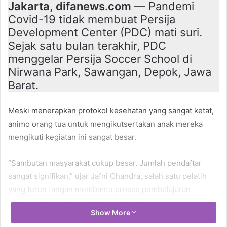
Jakarta, difanews.com
— Pandemi
Covid-19 tidak membuat Persija
Development Center (PDC) mati suri.
Sejak satu bulan terakhir, PDC
menggelar Persija Soccer School di
Nirwana Park, Sawangan, Depok, Jawa
Barat.
Meski menerapkan protokol kesehatan yang sangat ketat,
animo orang tua untuk mengikutsertakan anak mereka
mengikuti kegiatan ini sangat besar.
“Sambutan masyarakat cukup besar. Jumlah pendaftar
sangat signifikan,” ujar Jafni Chandra, salah satu pelatih
yang turun tangan membantu proses pembelajaran
sepakbola di Persija Soccer School ini.
Show More