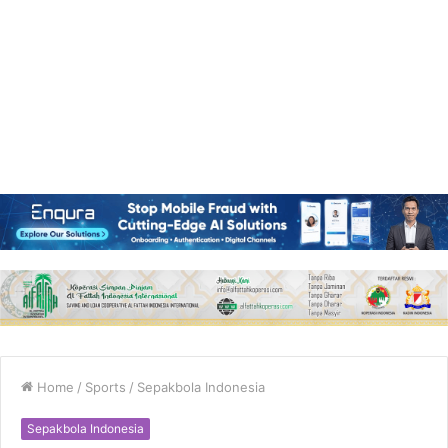
Home
/
Sports
/
Sepakbola Indonesia
Sepakbola Indonesia