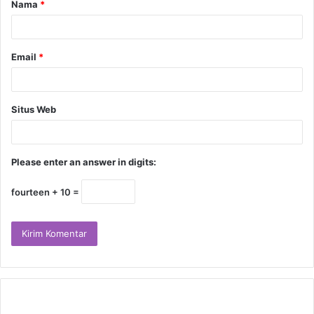
Nama
*
Email
*
Situs Web
Please enter an answer in digits:
fourteen + 10 =