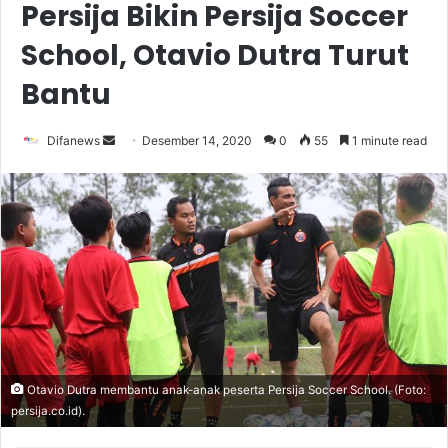
Persija Bikin Persija Soccer
School, Otavio Dutra Turut
Bantu
Send
Difanews
Desember 14, 2020
0
55
1 minute read
an
email
Otavio Dutra membantu anak-anak peserta Persija Soccer School. (Foto:
persija.co.id).