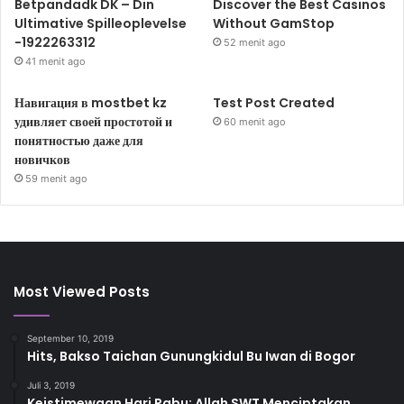
Betpandadk DK – Din
Discover the Best Casinos
Ultimative Spilleoplevelse
Without GamStop
-1922263312
52 menit ago
41 menit ago
Навигация в mostbet kz
Test Post Created
удивляет своей простотой и
60 menit ago
понятностью даже для
новичков
59 menit ago
Most Viewed Posts
September 10, 2019
Hits, Bakso Taichan Gunungkidul Bu Iwan di Bogor
Juli 3, 2019
Keistimewaan Hari Rabu: Allah SWT Menciptakan