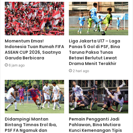
Momentum Emas!
Liga Jakarta U17 – Laga
Indonesia Tuan Rumah FIFA
Panas 5 Gol di PSF, Bina
ASEAN CUP 2026, Saatnya
Taruna Paksa Tunas
Garuda Berbicara
Betawi Berlutut Lewat
Drama Menit Terakhir
6 jam ago
2 hari ago
Didampingi Mantan
Pemain Pengganti Jadi
Bintang Timnas Erol Iba,
Pahlawan, Bina Mutiara
PSF FA Ngamuk dan
Kunci Kemenangan Tipis