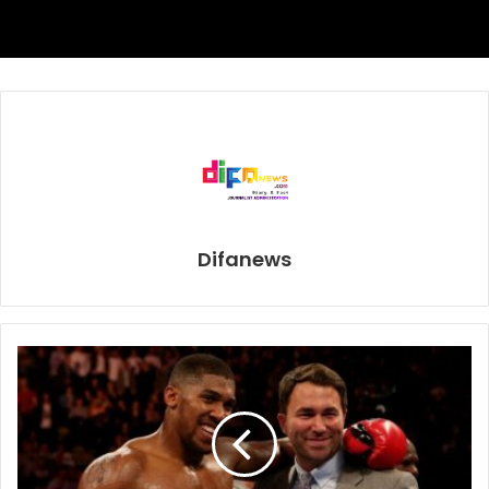
membuktikan adanya intergrasi positif dengan tim senior
Persija.
Lebih lanjut Ferdi berharap ada pemain senior Persija
lainnya yang bisa bergabung dan memberikan ilmu kepada
para pemain di Persija Soccer School karena akan
meningkatkan motivasi pemain-pemain bola yang bercita-
cita menjadi pemain di Persija dan bahkan tim nasional.
Difanews