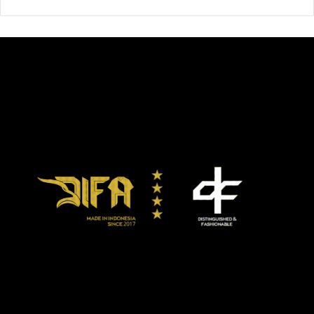
Persija Soccer School digelar PDC untuk menyaring
remaja-remaja atau anak-anak U-10 hingga U-16 untuk
dimasukkan dalam program Elite Pro Academy milik
Persija. Sebelumnya, tim Macan Kemayoran juga juga
menggelar Persija Elite Pro Academy dan Persija Academy
Boarding School.
Dalam sepekan terakhir, Persija Soccer School juga
kedatangan Otavio Dutra, pemain senior Persija Jakarta
setelah yang bersangkutan mendapatkan lisensi C AFC.
“Saya rasa yang dilakukan Dutra sangat baik. Terlebih
selama memimpin anak-anak dia cukup baik, sering
berdiskusi juga dengan saya,” ujar Ferdi, salah satu staf
kepelatihan di Persija Soccer School.
Kehadiran Dutra, tambah Ferdi, dikutip dari
persija
meningkatkan kualitas Persija Soccer School selain