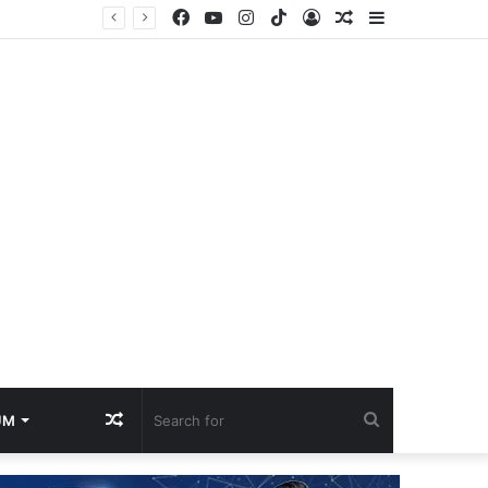
Facebook
YouTube
Instagram
TikTok
Log
Random
Sidebar
William Zepeda Versus Abdullah Mason, Duel Panas Sesama Kidal: Pengalaman William Zepeda bakal diuji keperkasaan Abdullah Mason
In
Article
Random
Search
UM
Article
for