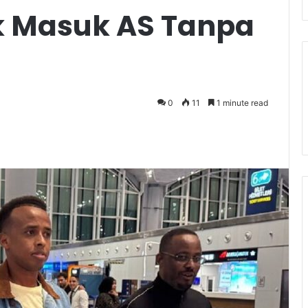
k Masuk AS Tanpa
0
11
1 minute read