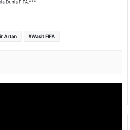
la Dunia FIFA.***
r Artan
Wasit FIFA
l