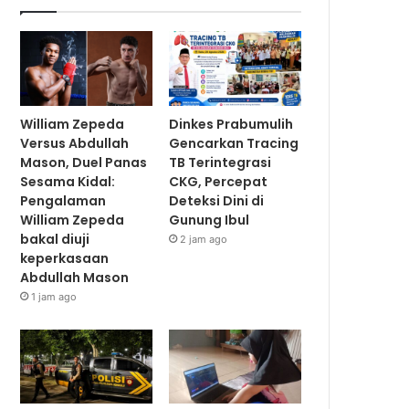
William Zepeda
Dinkes Prabumulih
Versus Abdullah
Gencarkan Tracing
Mason, Duel Panas
TB Terintegrasi
Sesama Kidal:
CKG, Percepat
Pengalaman
Deteksi Dini di
William Zepeda
Gunung Ibul
bakal diuji
2 jam ago
keperkasaan
Abdullah Mason
1 jam ago