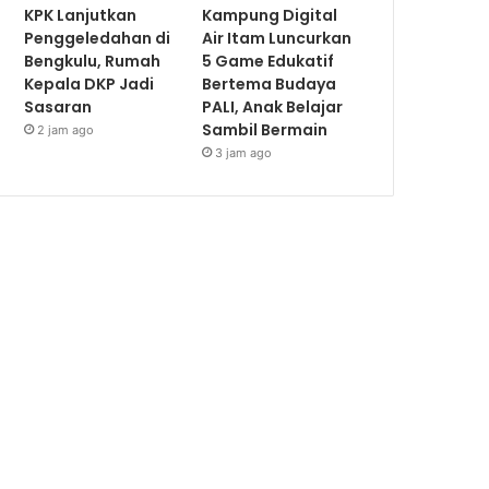
KPK Lanjutkan
Kampung Digital
Penggeledahan di
Air Itam Luncurkan
Bengkulu, Rumah
5 Game Edukatif
Kepala DKP Jadi
Bertema Budaya
Sasaran
PALI, Anak Belajar
Sambil Bermain
2 jam ago
3 jam ago