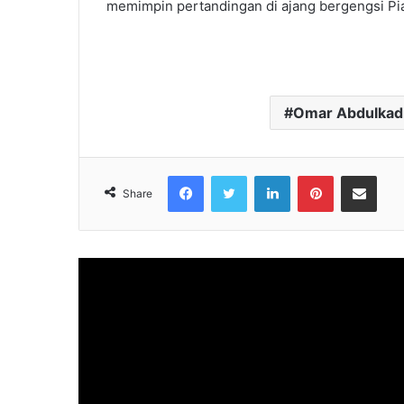
memimpin pertandingan di ajang bergengsi Pia
Omar Abdulkadi
Facebook
Twitter
LinkedIn
Pinterest
Share via Emai
Share