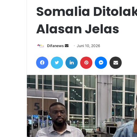
Somalia Ditola
Alasan Jelas
Send
Difanews
Juni 10, 2026
an
Facebook
Twitter
LinkedIn
Pinterest
Messenger
Share via Email
email