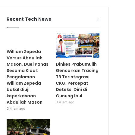
Recent Tech News
William Zepeda
Versus Abdullah
Dinkes Prabumulih
Mason, Duel Panas
Gencarkan Tracing
Sesama Kidal:
TB Terintegrasi
Pengalaman
CKG, Percepat
William Zepeda
Deteksi Dini di
bakal diuji
Gunung Ibul
keperkasaan
Abdullah Mason
4 jam ago
4 jam ago