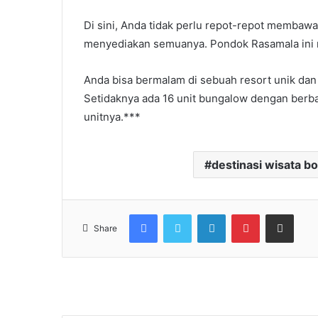
Di sini, Anda tidak perlu repot-repot membaw
menyediakan semuanya. Pondok Rasamala ini 
Anda bisa bermalam di sebuah resort unik dan 
Setidaknya ada 16 unit bungalow dengan berbag
unitnya.***
destinasi wisata b
Facebook
Twitter
LinkedIn
Pinterest
Share via Email
Share