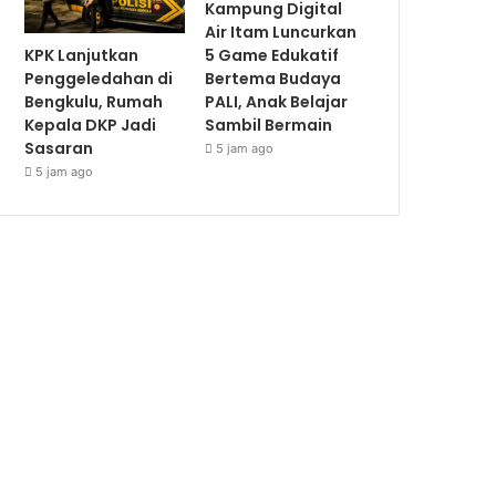
Kampung Digital
Air Itam Luncurkan
KPK Lanjutkan
5 Game Edukatif
Penggeledahan di
Bertema Budaya
Bengkulu, Rumah
PALI, Anak Belajar
Kepala DKP Jadi
Sambil Bermain
Sasaran
5 jam ago
5 jam ago