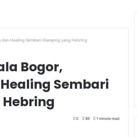
g dan Healing Sembari Glamping yang Hebring
la Bogor,
 Healing Sembari
 Hebring
0
89
1 minute read