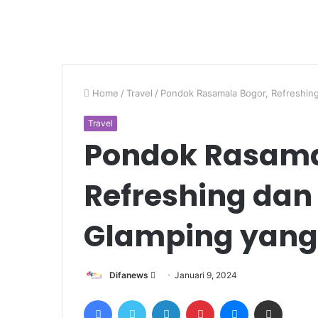
Home
/
Travel
/
Pondok Rasamala Bogor, Refreshin
Travel
Pondok Rasama
Refreshing dan
Glamping yang
Send
Difanews
Januari 9, 2024
an
Facebook
Twitter
LinkedIn
Pinterest
Messenger
Share via Email
email