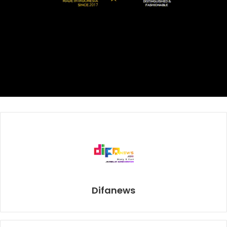
Habiebie bertransformasi menjadi tembok kokoh di bawah
mistar gawang. Refleks memukaunya berhasil membaca
arah bola dan mematahkan eksekusi penalti algojo
Blacksteel.
Penyelamatan heroik tersebut memastikan kemenangan
dramatis BTS dengan skor penalti 5-4. Berkat performa
magisnya di bawah tekanan ekstrem, Ahmad Habiebie
sangat layak dinobatkan sebagai
Man of the Match
(MOTM)
pada laga ini.
Kemenangan emosional ini sekaligus mengantarkan anak
asuh Reka Cahya Punthoadi menyegel tiket terakhir ke
partai pamungkas.
Difanews
Di babak Grand Finals nanti, Bintang Timur Surabaya
sudah ditunggu oleh Cosmo JNE yang lebih dulu
melenggang usai menjinakkan perlawanan ketat Fafage