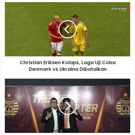
Banua. Duel ini dipastikan akan menjadi perang bintang
demi memperebutkan takhta tertinggi sebagai Raja Futsal
Indonesia musim ini.
Rekapitulasi Hasil Pertandingan Semifinal Leg 2 PFL
2025/2026 (Minggu, 7 Juni 2026):
Cosmo JNE
2 – 1 Fafage Banua (Cosmo JNE melaju ke
Christian Eriksen Kolaps, Laga Uji Coba
Grand Finals)
Denmark vs Ukraina Dibatalkan
Bintang Timur Surabaya
5 – 4 Blacksteel FC
Papua [Melalui Babak Adu Penalti] (BTS melaju ke
Grand Finals)