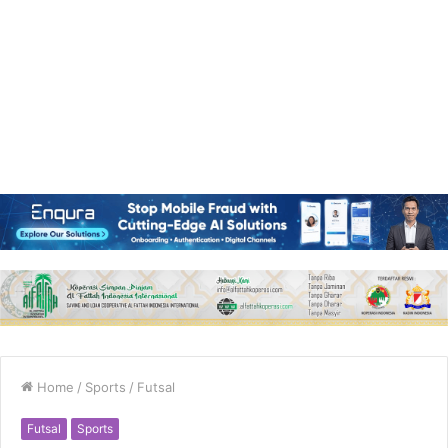
Home
/
Sports
/
Futsal
Futsal
Sports