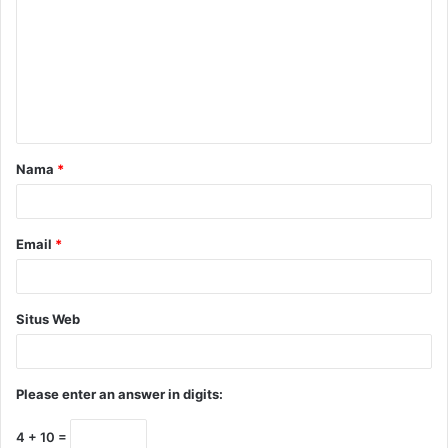
Nama
*
Email
*
Situs Web
Please enter an answer in digits:
4 + 10 =