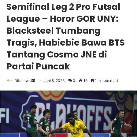
Semifinal Leg 2 Pro Futsal
League – Horor GOR UNY:
Blacksteel Tumbang
Tragis, Habiebie Bawa BTS
Tantang Cosmo JNE di
Partai Puncak
Send
Difanews
Juni 8, 2026
0
16
1 minute read
an
email