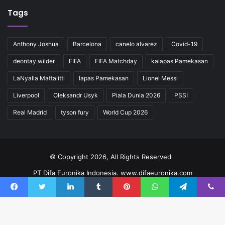
Tags
Anthony Joshua
Barcelona
canelo alvarez
Covid-19
deontay wilder
FIFA
FIFA Matchday
kalapas Pamekasan
LaNyalla Mattalitti
lapas Pamekasan
Lionel Messi
Liverpool
Oleksandr Usyk
Piala Dunia 2026
PSSI
Real Madrid
tyson fury
World Cup 2026
© Copyright 2026, All Rights Reserved
PT Difa Euronika Indonesia. www.difaeuronika.com
Redaksi
Kode Etik
Pedoman
Kontak
Facebook
Twitter
LinkedIn
Tumblr
Pinterest
WhatsApp
Telegram
Viber
Facebook
YouTube
Instagram
TikTok