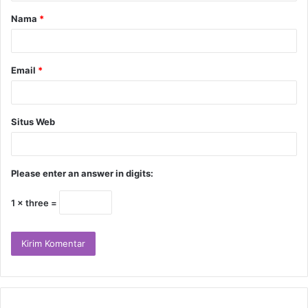
Nama
*
Email
*
Situs Web
Please enter an answer in digits:
1 × three =