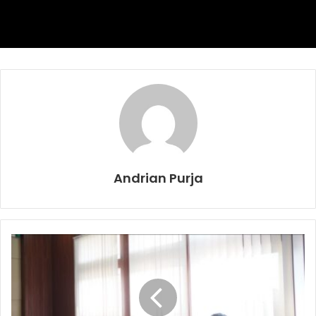
Sementara itu, Kepala Kantor Pertanahan (Kantah)
Kabupaten Muara Enim,
Joni Effendi, S.H., M.Kn.
,
mengatakan pelantikan PPAT baru merupakan bagian dari
upaya memperkuat pelayanan pertanahan kepada
masyarakat sekaligus meningkatkan kualitas administrasi
pertanahan di Kabupaten Muara Enim.
“PPAT merupakan mitra strategis BPN dalam memberikan
pelayanan kepada masyarakat. Kami berharap seluruh
PPAT yang baru dilantik dapat bekerja secara profesional,
Andrian Purja
mematuhi ketentuan peraturan perundang-undangan,
menjaga integritas, serta bersinergi dengan Kantor
Pertanahan dalam mewujudkan pelayanan yang cepat,
transparan, akuntabel, dan memberikan kepastian hukum
bagi masyarakat,” ujar Joni Effendi.
Ia juga mengajak seluruh PPAT untuk mendukung