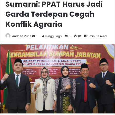
Sumarni: PPAT Harus Jadi
Garda Terdepan Cegah
Konflik Agraria
Send
Andrian Purja
4 minggu ago
0
10
1 minute read
an
email