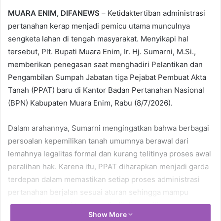
MUARA ENIM, DIFANEWS
– Ketidaktertiban administrasi
pertanahan kerap menjadi pemicu utama munculnya
sengketa lahan di tengah masyarakat. Menyikapi hal
tersebut, Plt. Bupati Muara Enim, Ir. Hj. Sumarni, M.Si.,
memberikan penegasan saat menghadiri Pelantikan dan
Pengambilan Sumpah Jabatan tiga Pejabat Pembuat Akta
Tanah (PPAT) baru di Kantor Badan Pertanahan Nasional
(BPN) Kabupaten Muara Enim, Rabu (8/7/2026).
Dalam arahannya, Sumarni mengingatkan bahwa berbagai
persoalan kepemilikan tanah umumnya berawal dari
lemahnya legalitas formal dan kurang telitinya proses awal
peralihan hak. Karena itu, PPAT diharapkan menjadi garda
terdepan dalam memastikan setiap proses administrasi
pertanahan berjalan sesuai aturan sehingga mampu
mencegah potensi tumpang tindih kepemilikan.
Show More