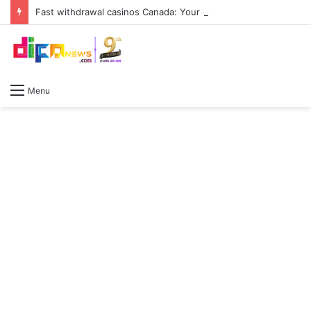
Fast withdrawal casinos Canada: Your essential guide to hassle-free deposits and rapid
Menu