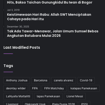
Hits, Bakso Taichan Gunungkidul Bu Iwan di Bogor
Juli 3, 2019
Keistimewaan Hari Rabu: Allah SWT Menciptakan
Cahaya pada Hari Itu
Desember 30, 2025
Tak Ada Tawar-Menawar, Jalan Umum Sumsel Bebas
Angkutan Batubara Mulai 2026
Last Modified Posts
Tags
Anthony Joshua
Barcelona
canelo alvarez
Covid-19
deontay wilder
FIFA
FIFA Matchday
kalapas Pamekasan
LaNyalla Mattalitti
lapas Pamekasan
Lionel Messi
Liverpool
Oleksandr Usyk
Piala Dunia 2026
PSSI