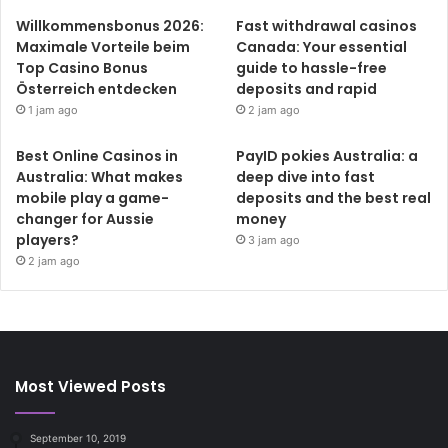
Willkommensbonus 2026:
Fast withdrawal casinos
Maximale Vorteile beim
Canada: Your essential
Top Casino Bonus
guide to hassle-free
Österreich entdecken
deposits and rapid
1 jam ago
2 jam ago
Best Online Casinos in
PayID pokies Australia: a
Australia: What makes
deep dive into fast
mobile play a game-
deposits and the best real
changer for Aussie
money
players?
3 jam ago
2 jam ago
Most Viewed Posts
September 10, 2019