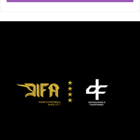
“PPAT memiliki peran strategis dalam memberikan
kepastian hukum kepada masyarakat. Laksanakan tugas
dengan menjunjung tinggi prinsip kehati-hatian,
profesionalisme, integritas, dan transparansi agar setiap
akta yang diterbitkan benar-benar memiliki kekuatan
hukum serta tidak menimbulkan persoalan di kemudian
hari,” tegas Sumarni.
Plt. Bupati juga menekankan tiga hal penting kepada para
PPAT, yakni menerapkan prinsip kehati-hatian dan
transparansi dalam penyusunan akta, mengawal proses
pembebasan lahan untuk berbagai Proyek Strategis
Nasional (PSN) agar berjalan lancar tanpa konflik, serta
memperkuat sinergi dengan BPN dalam menutup ruang
praktik mafia tanah melalui validasi dokumen dan
digitalisasi layanan pertanahan.