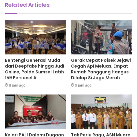
Related Articles
Sumarni: PPAT Harus Jadi Garda Terdepan
Cegah Konflik Agraria
Bentengi Generasi Muda
Gerak Cepat Polsek Jejawi
dari Deepfake hingga Judi
Cegah Api Meluas, Empat
Online, Polda Sumsel Latih
Rumah Panggung Hangus
159 Personel AI
Dilalap Si Jago Merah
8 jam ago
9 jam ago
Kejari PALI Dalami Dugaan
Tak Perlu Ragu, ASN Muara