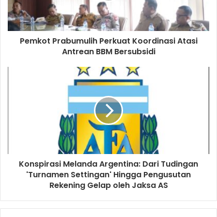
percepatan transformasi digital layanan pertanahan,
termasuk digitalisasi dokumen dan sertifikat elektronik,
sehingga pelayanan menjadi semakin efektif, efisien, dan
mampu meminimalisir potensi sengketa maupun praktik
Pemkot Prabumulih Perkuat Koordinasi Atasi
Antrean BBM Bersubsidi
penyalahgunaan dokumen pertanahan.
Dalam kesempatan tersebut, turut dilantik tiga PPAT baru,
yakni
Naufal Abdurrahman, S.H., M.Kn., Kurnia Rizky
Azzahra, S.H., M.Kn.,
dan
Muhammad Ilmi Abi Halim, S.H.,
M.Kn.
Dengan bertambahnya jumlah PPAT di Kabupaten Muara
Enim, diharapkan pelayanan pertanahan semakin optimal
Konspirasi Melanda Argentina: Dari Tudingan
serta mampu mendukung terciptanya administrasi
'Turnamen Settingan' Hingga Pengusutan
pertanahan yang tertib, bersih, aman, dan memberikan
Rekening Gelap oleh Jaksa AS
kepastian hukum bagi seluruh masyarakat di Bumi Serasan
Sekundang. (ril)