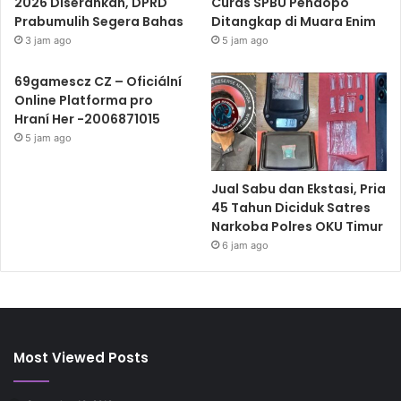
2026 Diserahkan, DPRD
Curas SPBU Pendopo
Prabumulih Segera Bahas
Ditangkap di Muara Enim
3 jam ago
5 jam ago
69gamescz CZ – Oficiální
Online Platforma pro
Hraní Her -2006871015
5 jam ago
Jual Sabu dan Ekstasi, Pria
45 Tahun Diciduk Satres
Narkoba Polres OKU Timur
6 jam ago
Most Viewed Posts