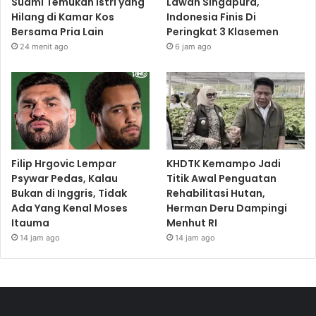
Suami Temukan Istri yang
Lawan Singapura,
Hilang di Kamar Kos
Indonesia Finis Di
Bersama Pria Lain
Peringkat 3 Klasemen
24 menit ago
6 jam ago
Filip Hrgovic Lempar
KHDTK Kemampo Jadi
Psywar Pedas, Kalau
Titik Awal Penguatan
Bukan di Inggris, Tidak
Rehabilitasi Hutan,
Ada Yang Kenal Moses
Herman Deru Dampingi
Itauma
Menhut RI
14 jam ago
14 jam ago